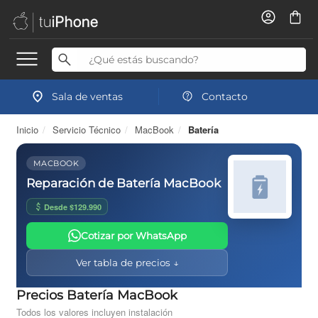
Sala de ventas
Contacto
Inicio
/
Servicio Técnico
/
MacBook
/
Batería
MACBOOK
Reparación de Batería MacBook
Desde $129.990
Cotizar por WhatsApp
Ver tabla de precios ↓
Precios Batería MacBook
Todos los valores incluyen instalación