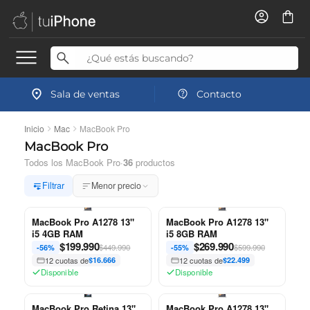
Sala de ventas
Contacto
Inicio
Mac
MacBook Pro
MacBook Pro
Todos los MacBook Pro
·
36
productos
Filtrar
Menor precio
MacBook Pro A1278 13"
MacBook Pro A1278 13"
i5 4GB RAM
i5 8GB RAM
$
199.990
$
269.990
$449.990
$599.990
-56%
-55%
12 cuotas de
$16.666
12 cuotas de
$22.499
Disponible
Disponible
MacBook Pro Retina 13"
MacBook Pro A1278 13"