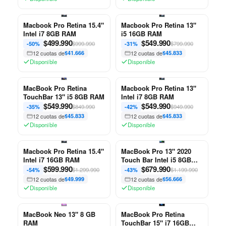
Macbook Pro Retina 15.4"
Macbook Pro Retina 13"
Intel i7 8GB RAM
i5 16GB RAM
$
499.990
$
549.990
$999.990
$799.990
-50%
-31%
12 cuotas de
$41.666
12 cuotas de
$45.833
Disponible
Disponible
MacBook Pro Retina
Macbook Pro Retina 13"
TouchBar 13" i5 8GB RAM
Intel i7 8GB RAM
$
549.990
$
549.990
$849.990
$949.990
-35%
-42%
12 cuotas de
$45.833
12 cuotas de
$45.833
Disponible
Disponible
Macbook Pro Retina 15.4"
MacBook Pro 13" 2020
Intel i7 16GB RAM
Touch Bar Intel i5 8GB
$
599.990
RAM
$
679.990
$1.299.990
$1.199.990
-54%
-43%
12 cuotas de
$49.999
12 cuotas de
$56.666
Disponible
Disponible
MacBook Neo 13" 8 GB
MacBook Pro Retina
RAM
TouchBar 15" i7 16GB