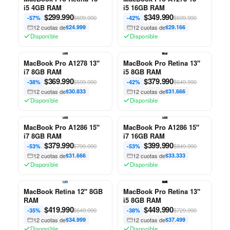
i5 4GB RAM
i5 16GB RAM
$
299.990
$
349.990
$699.990
$599.990
-57%
-42%
12 cuotas de
$24.999
12 cuotas de
$29.166
Disponible
Disponible
MacBook Pro A1278 13"
MacBook Pro Retina 13"
i7 8GB RAM
i5 8GB RAM
$
369.990
$
379.990
$599.990
$649.990
-38%
-42%
12 cuotas de
$30.833
12 cuotas de
$31.666
Disponible
Disponible
MacBook Pro A1286 15"
MacBook Pro A1286 15"
i7 8GB RAM
i7 16GB RAM
$
379.990
$
399.990
$799.990
$849.990
-53%
-53%
12 cuotas de
$31.666
12 cuotas de
$33.333
Disponible
Disponible
MacBook Retina 12" 8GB
MacBook Pro Retina 13"
RAM
i5 8GB RAM
$
419.990
$
449.990
$649.990
$729.990
-35%
-38%
12 cuotas de
$34.999
12 cuotas de
$37.499
Disponible
Disponible