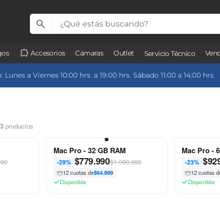
gos
Accesorios
Cámaras
Outlet
Vend
Servicio Técnico
 Lunes a Viernes 10:00 hrs. a 19:00 hrs. Sábado 11:00 a 14:00 hrs.
3
productos
Mac Pro - 32 GB RAM
Mac Pro - 
$
779.990
$
92
990
$1.099.990
-29%
-23%
12 cuotas de
$64.999
12 cuotas d
Disponible
Disponible