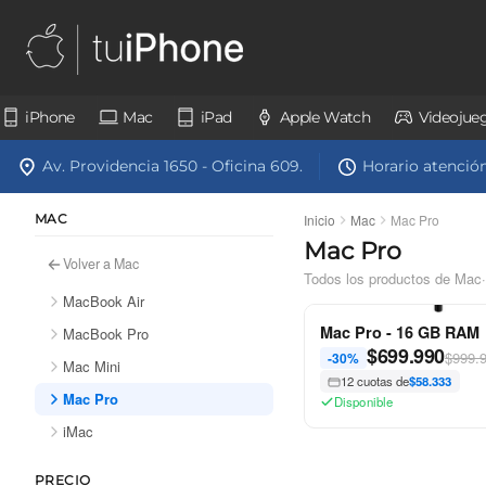
iPhone
Mac
iPad
Apple Watch
Videojue
Av. Providencia 1650 - Oficina 609.
Horario atención:
MAC
Inicio
Mac
Mac Pro
Mac Pro
Volver a Mac
Todos los productos de Mac
·
MacBook Air
Mac Pro - 16 GB RAM
MacBook Pro
$
699.990
$999.
-30%
Mac Mini
12 cuotas de
$58.333
Mac Pro
Disponible
iMac
PRECIO