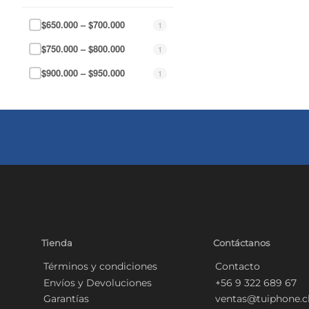
$650.000 – $700.000
1
$750.000 – $800.000
1
$900.000 – $950.000
1
Tienda
Contáctanos
Términos y condiciones
Contacto
Envíos y Devoluciones
+56 9 322 689 67
Garantías
ventas@tuiphone.c