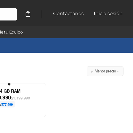
Contáctanos
Inicia sesión
e tu Equipo
Menor precio
64 GB RAM
9.990
$1.199.990
e
$77.499