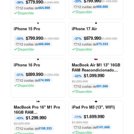
$
799.990
Reacondicionado Apple
$
779.990
$1.199.990
-33%
$1.249.990
-38%
12 cuotas de
$66.666
12 cuotas de
$64.999
Disponible
Disponible
iPhone 15 Pro
iPhone 17 Air
$
799.990
$
879.990
$1.199.990
$1.399.990
-33%
-37%
12 cuotas de
$66.666
12 cuotas de
$73.333
Disponible
Disponible
iPhone 16 Pro
MacBook Air M1 13" 16GB
RAM Reacondicionado
$
899.990
$1.299.990
Apple
$
1.099.990
-31%
-52%
12 cuotas de
$74.999
$2.299.990
Disponible
12 cuotas de
$91.666
Disponible
MacBook Pro 16" M1 Pro
iPad Pro M5 (13", WIFI)
16GB RAM
$
1.699.990
Reacondicionado Apple
$
1.299.990
-11%
-43%
$1.899.990
$2.299.990
12 cuotas de
$141.666
12 cuotas de
$108.333
Disponible
Disponible