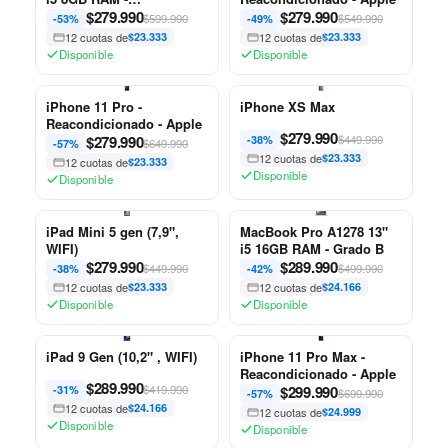
Reacondicionado - Apple
$
279.990
$
279.990
$599.990
$549.990
-53%
-49%
12 cuotas de
$23.333
12 cuotas de
$23.333
Disponible
Disponible
iPhone 11 Pro -
iPhone XS Max
Reacondicionado - Apple
$
279.990
$
279.990
$449.990
-38%
$649.990
-57%
12 cuotas de
$23.333
12 cuotas de
$23.333
Disponible
Disponible
iPad Mini 5 gen (7,9",
MacBook Pro A1278 13"
WIFI)
i5 16GB RAM - Grado B
$
279.990
$
289.990
$449.990
$499.990
-38%
-42%
12 cuotas de
$23.333
12 cuotas de
$24.166
Disponible
Disponible
iPad 9 Gen (10,2" , WIFI)
iPhone 11 Pro Max -
Reacondicionado - Apple
$
289.990
$419.990
$
299.990
-31%
$699.990
-57%
12 cuotas de
$24.166
12 cuotas de
$24.999
Disponible
Disponible