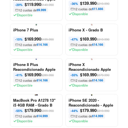
$
139.990
$
119.990
$219.990
-36%
$149.990
-20%
12 cuotas de
$11.666
12 cuotas de
$9.999
Disponible
Disponible
iPhone 7 Plus
iPhone X - Grado B
$
169.990
$
169.990
$199.990
$319.990
-15%
-47%
12 cuotas de
$14.166
12 cuotas de
$14.166
Disponible
Disponible
iPhone 8 Plus
iPhone X
Reacondicionado Apple
Reacondicionado Apple
$
169.990
$
169.990
$289.990
$379.990
-41%
-55%
12 cuotas de
$14.166
12 cuotas de
$14.166
Disponible
Disponible
MacBook Pro A1278 13"
iPhone SE 2020 -
i5 4GB RAM - Grado B
Reacondicionado - Apple
$
179.990
$
179.990
$399.990
$319.990
-55%
-44%
12 cuotas de
$14.999
12 cuotas de
$14.999
Disponible
Disponible