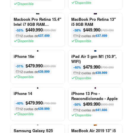
Disponible
Disponible
Macbook Pro Retina 15.4"
MacBook Pro Retina 13"
Intel i7 8GB RAM
i5 8GB RAM
Reacondicionado Apple
$
449.990
$
449.990
$999.990
$729.990
-55%
-38%
12 cuotas de
$37.499
12 cuotas de
$37.499
Disponible
Disponible
iPhone 16e
iPad Air 5 gen M1 (10.9",
WIFI)
$
479.990
$699.990
$
479.990
-31%
$799.990
-40%
12 cuotas de
$39.999
12 cuotas de
$39.999
Disponible
Disponible
iPhone 14
iPhone 13 Pro -
Reacondicionado - Apple
$
479.990
$799.990
$
499.990
-40%
$999.990
-50%
12 cuotas de
$39.999
12 cuotas de
$41.666
Disponible
Disponible
Samsung Galaxy S25
MacBook Air 2019 13" i5