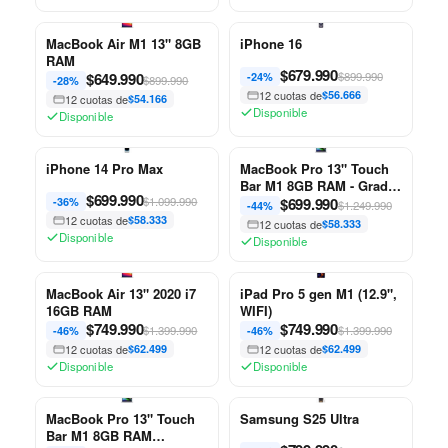
MacBook Air M1 13" 8GB
iPhone 16
RAM
$
679.990
$
649.990
$899.990
-24%
$899.990
-28%
12 cuotas de
$56.666
12 cuotas de
$54.166
Disponible
Disponible
iPhone 14 Pro Max
MacBook Pro 13" Touch
Bar M1 8GB RAM - Grado
$
699.990
$1.099.990
B
$
699.990
-36%
$1.249.990
-44%
12 cuotas de
$58.333
12 cuotas de
$58.333
Disponible
Disponible
MacBook Air 13" 2020 i7
iPad Pro 5 gen M1 (12.9",
16GB RAM
WIFI)
$
749.990
$
749.990
$1.399.990
$1.399.990
-46%
-46%
12 cuotas de
$62.499
12 cuotas de
$62.499
Disponible
Disponible
MacBook Pro 13" Touch
Samsung S25 Ultra
Bar M1 8GB RAM