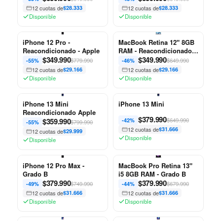
12 cuotas de
$28.333
12 cuotas de
$28.333
Disponible
Disponible
iPhone 12 Pro -
MacBook Retina 12" 8GB
Reacondicionado - Apple
RAM - Reacondicionado -
$
349.990
Apple
$
349.990
$779.990
$649.990
-55%
-46%
12 cuotas de
$29.166
12 cuotas de
$29.166
Disponible
Disponible
iPhone 13 Mini
iPhone 13 Mini
Reacondicionado Apple
$
379.990
$
359.990
$649.990
-42%
$799.990
-55%
12 cuotas de
$31.666
12 cuotas de
$29.999
Disponible
Disponible
iPhone 12 Pro Max -
MacBook Pro Retina 13"
Grado B
i5 8GB RAM - Grado B
$
379.990
$
379.990
$749.990
$679.990
-49%
-44%
12 cuotas de
$31.666
12 cuotas de
$31.666
Disponible
Disponible