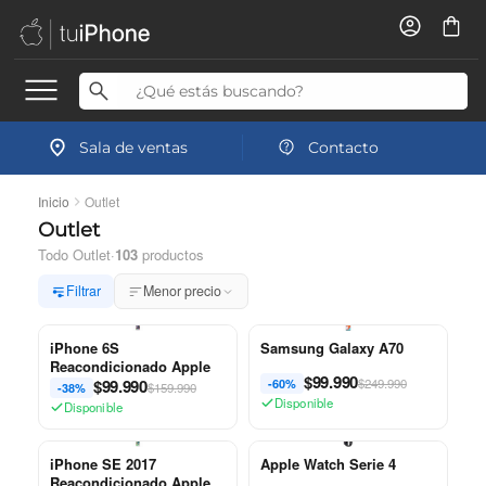
Sala de ventas
Contacto
Inicio
Outlet
Outlet
Todo Outlet
·
103
productos
Filtrar
Menor precio
iPhone 6S
Samsung Galaxy A70
Reacondicionado Apple
$
99.990
$
99.990
$249.990
-60%
$159.990
-38%
Disponible
Disponible
iPhone SE 2017
Apple Watch Serie 4
Reacondicionado Apple