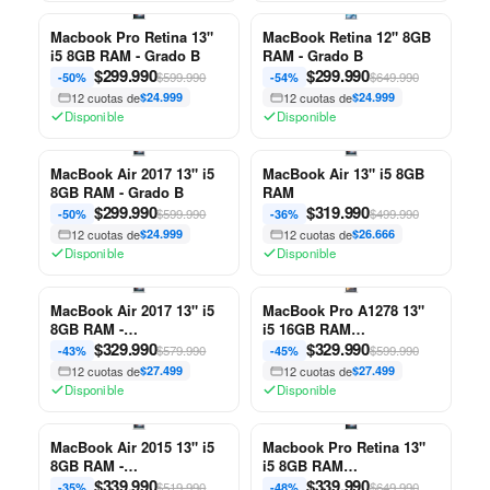
Macbook Pro Retina 13"
MacBook Retina 12" 8GB
i5 8GB RAM - Grado B
RAM - Grado B
$
299.990
$
299.990
$599.990
$649.990
-50%
-54%
12 cuotas de
$24.999
12 cuotas de
$24.999
Disponible
Disponible
MacBook Air 2017 13" i5
MacBook Air 13" i5 8GB
8GB RAM - Grado B
RAM
$
299.990
$
319.990
$599.990
$499.990
-50%
-36%
12 cuotas de
$24.999
12 cuotas de
$26.666
Disponible
Disponible
MacBook Air 2017 13" i5
MacBook Pro A1278 13"
8GB RAM -
i5 16GB RAM
Reacondicionado - Apple
$
329.990
Reacondicionado Apple
$
329.990
$579.990
$599.990
-43%
-45%
12 cuotas de
$27.499
12 cuotas de
$27.499
Disponible
Disponible
MacBook Air 2015 13" i5
Macbook Pro Retina 13"
8GB RAM -
i5 8GB RAM
Reacondicionado - Apple
$
339.990
Reacondicionado Apple
$
339.990
$519.990
$649.990
-35%
-48%