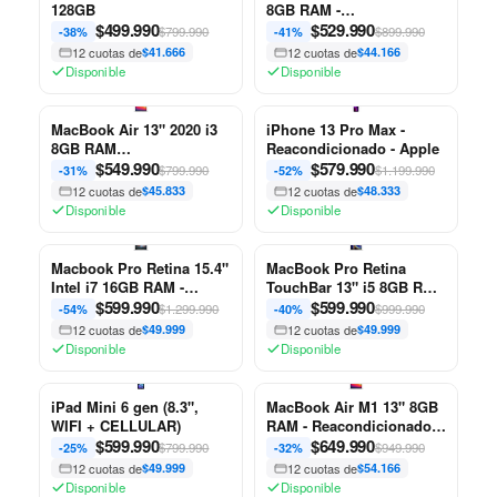
128GB
8GB RAM -
$
499.990
Reacondicionado - Apple
$
529.990
$799.990
$899.990
-38%
-41%
12 cuotas de
$41.666
12 cuotas de
$44.166
Disponible
Disponible
MacBook Air 13" 2020 i3
iPhone 13 Pro Max -
8GB RAM
Reacondicionado - Apple
Reacondicionado Apple
$
549.990
$
579.990
$799.990
$1.199.990
-31%
-52%
12 cuotas de
$45.833
12 cuotas de
$48.333
Disponible
Disponible
Macbook Pro Retina 15.4"
MacBook Pro Retina
Intel i7 16GB RAM -
TouchBar 13" i5 8GB RAM
Reacondicionado - Apple
$
599.990
Reacondicionado Apple
$
599.990
$1.299.990
$999.990
-54%
-40%
12 cuotas de
$49.999
12 cuotas de
$49.999
Disponible
Disponible
iPad Mini 6 gen (8.3",
MacBook Air M1 13" 8GB
WIFI + CELLULAR)
RAM - Reacondicionado -
$
599.990
Apple
$
649.990
$799.990
$949.990
-25%
-32%
12 cuotas de
$49.999
12 cuotas de
$54.166
Disponible
Disponible