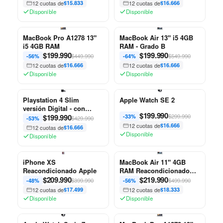
12 cuotas de
$15.833
12 cuotas de
$16.666
Disponible
Disponible
MacBook Pro A1278 13"
MacBook Air 13" i5 4GB
i5 4GB RAM
RAM - Grado B
$
199.990
$
199.990
$449.990
$549.990
-56%
-64%
12 cuotas de
$16.666
12 cuotas de
$16.666
Disponible
Disponible
Playstation 4 Slim
Apple Watch SE 2
versión Digital - con
$
199.990
control
$
199.990
$299.990
-33%
$429.990
-53%
12 cuotas de
$16.666
12 cuotas de
$16.666
Disponible
Disponible
iPhone XS
MacBook Air 11" 4GB
Reacondicionado Apple
RAM Reacondicionado
$
209.990
Apple
$
219.990
$399.990
$499.990
-48%
-56%
12 cuotas de
$17.499
12 cuotas de
$18.333
Disponible
Disponible