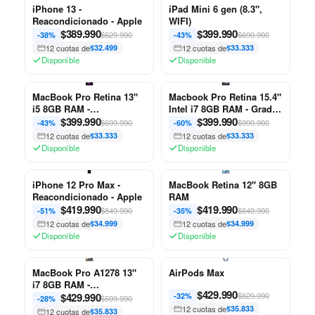
iPhone 13 -
iPad Mini 6 gen (8.3",
Reacondicionado - Apple
WIFI)
$
389.990
$
399.990
$629.990
$699.990
-38%
-43%
12 cuotas de
$32.499
12 cuotas de
$33.333
Disponible
Disponible
MacBook Pro Retina 13"
Macbook Pro Retina 15.4"
i5 8GB RAM -
Intel i7 8GB RAM - Grado
Reacondicionado - Apple
$
399.990
B
$
399.990
$699.990
$999.990
-43%
-60%
12 cuotas de
$33.333
12 cuotas de
$33.333
Disponible
Disponible
iPhone 12 Pro Max -
MacBook Retina 12" 8GB
Reacondicionado - Apple
RAM
$
419.990
$
419.990
$849.990
$649.990
-51%
-35%
12 cuotas de
$34.999
12 cuotas de
$34.999
Disponible
Disponible
MacBook Pro A1278 13"
AirPods Max
i7 8GB RAM -
$
429.990
Reacondicionado - Apple
$
429.990
$629.990
-32%
$599.990
-28%
12 cuotas de
$35.833
12 cuotas de
$35.833