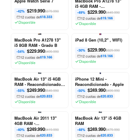
Apple Watch Serie 7
MacBook Pro A1278 13"
i5 4GB RAM -
$
219.990
$379.990
Reacondicionado - Apple
$
229.990
-42%
$449.990
-49%
12 cuotas de
$18.333
12 cuotas de
$19.166
Disponible
Disponible
MacBook Pro A1278 13"
iPad 8 Gen (10,2" , WIFI)
i5 8GB RAM - Grado B
$
229.990
$
229.990
$329.990
-30%
$499.990
-54%
12 cuotas de
$19.166
12 cuotas de
$19.166
Disponible
Disponible
MacBook Air 13" i5 4GB
iPhone 12 Mini -
RAM - Reacondicionado -
Reacondicionado - Apple
Apple
$
249.990
$
249.990
$549.990
$499.990
-55%
-50%
12 cuotas de
$20.833
12 cuotas de
$20.833
Disponible
Disponible
MacBook Air 2011 13"
MacBook Air 13" i5 4GB
4GB RAM -
RAM
Reacondicionado - Apple
$
249.990
$
249.990
$419.990
$479.990
-40%
-48%
12 cuotas de
$20.833
12 cuotas de
$20.833