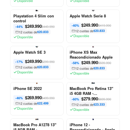
Disponible
Disponible
Playstation 4 Slim con
Apple Watch Serie 8
control
$
249.990
$
249.990
$419.990
-40%
$449.990
-44%
12 cuotas de
$20.833
12 cuotas de
$20.833
Disponible
Disponible
Apple Watch SE 3
iPhone XS Max
Reacondicionado Apple
$
249.990
$299.990
$
249.990
-17%
$599.990
-58%
12 cuotas de
$20.833
12 cuotas de
$20.833
Disponible
Disponible
iPhone SE 2022
MacBook Pro Retina 13"
i5 4GB RAM -
$
269.990
$499.990
Reacondicionado - Apple
$
279.990
-46%
$699.990
-60%
12 cuotas de
$22.499
12 cuotas de
$23.333
Disponible
Disponible
MacBook Pro A1278 13"
iPhone 12 -
i5 8GB RAM -
Reacondicionado - Apple