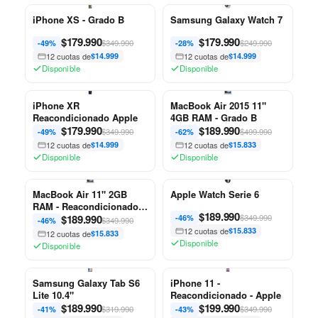
iPhone XS - Grado B
Samsung Galaxy Watch 7
$
179.990
$
179.990
$349.990
$249.990
-49%
-28%
12 cuotas de
$14.999
12 cuotas de
$14.999
Disponible
Disponible
iPhone XR
MacBook Air 2015 11"
Reacondicionado Apple
4GB RAM - Grado B
$
179.990
$
189.990
$349.990
$499.990
-49%
-62%
12 cuotas de
$14.999
12 cuotas de
$15.833
Disponible
Disponible
MacBook Air 11" 2GB
Apple Watch Serie 6
RAM - Reacondicionado -
$
189.990
Apple
$
189.990
$349.990
-46%
$349.990
-46%
12 cuotas de
$15.833
12 cuotas de
$15.833
Disponible
Disponible
Samsung Galaxy Tab S6
iPhone 11 -
Lite 10.4"
Reacondicionado - Apple
$
189.990
$
199.990
$319.990
$349.990
-41%
-43%