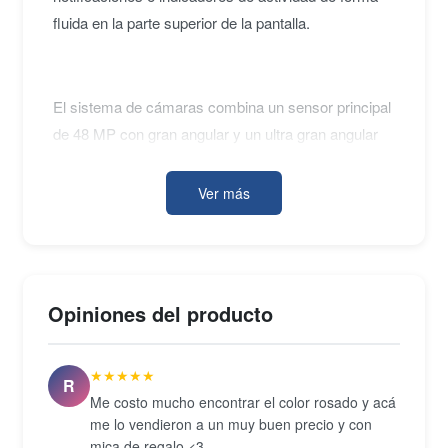
fluida en la parte superior de la pantalla.
El sistema de cámaras combina un sensor principal
de 48 MP con gran angular y un ultra gran angular
de 12 MP, con capacidad de grabación en 4K a 60
fps con HDR Dolby Vision. El diseño en aluminio
Ver más
aeroespacial con Ceramic Shield frontal, la
resistencia IP68, el puerto USB-C y la conectividad
5G con Wi-Fi 6E y Bluetooth 5.3 completan un
conjunto coherente con el estándar actual de la
Opiniones del producto
familia iPhone.
★★★★★
R
Me costo mucho encontrar el color rosado y acá
me lo vendieron a un muy buen precio y con
mica de regalo <3.