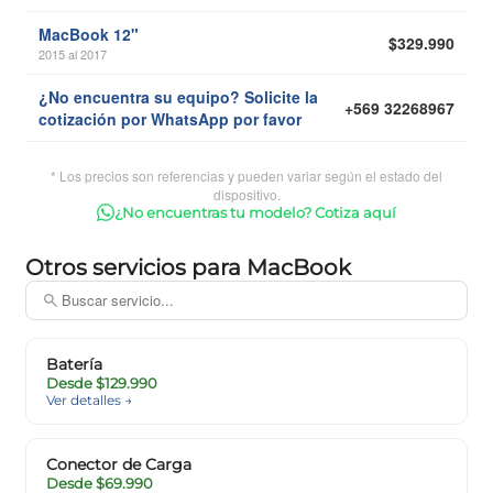
MacBook 12"
$329.990
2015 al 2017
¿No encuentra su equipo? Solicite la
+569 32268967
cotización por WhatsApp por favor
* Los precios son referencias y pueden variar según el estado del
dispositivo.
¿No encuentras tu modelo? Cotiza aquí
Otros servicios para MacBook
Batería
Desde $129.990
Ver detalles →
Conector de Carga
Desde $69.990