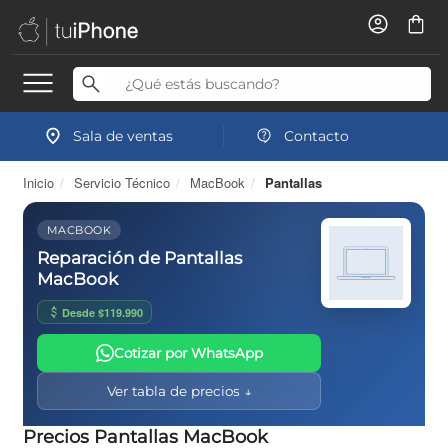
Sala de ventas
Contacto
Inicio
/
Servicio Técnico
/
MacBook
/
Pantallas
MACBOOK
Reparación de Pantallas
MacBook
Desde $119.990
Cotizar por WhatsApp
Ver tabla de precios ↓
Precios Pantallas MacBook