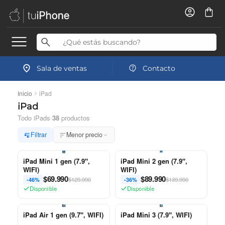
Sala de ventas
Contacto
Inicio
iPad
iPad
Todo iPads
·
38
productos
Filtrar
Menor precio
iPad Mini 1 gen (7.9",
iPad Mini 2 gen (7.9",
WIFI)
WIFI)
$
69.990
$
89.990
$129.990
$139.990
-46%
-36%
Disponible
Disponible
iPad Air 1 gen (9.7", WIFI)
iPad Mini 3 (7.9", WIFI)