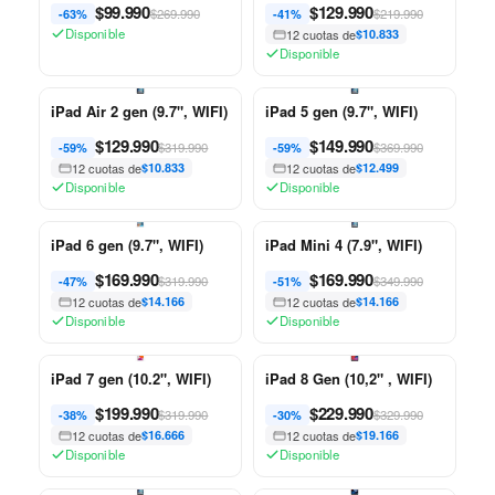
$
99.990
$
129.990
$269.990
$219.990
-63%
-41%
Disponible
12 cuotas de
$10.833
Disponible
iPad Air 2 gen (9.7", WIFI)
iPad 5 gen (9.7", WIFI)
$
129.990
$
149.990
$319.990
$369.990
-59%
-59%
12 cuotas de
$10.833
12 cuotas de
$12.499
Disponible
Disponible
iPad 6 gen (9.7", WIFI)
iPad Mini 4 (7.9", WIFI)
$
169.990
$
169.990
$319.990
$349.990
-47%
-51%
12 cuotas de
$14.166
12 cuotas de
$14.166
Disponible
Disponible
iPad 7 gen (10.2", WIFI)
iPad 8 Gen (10,2" , WIFI)
$
199.990
$
229.990
$319.990
$329.990
-38%
-30%
12 cuotas de
$16.666
12 cuotas de
$19.166
Disponible
Disponible