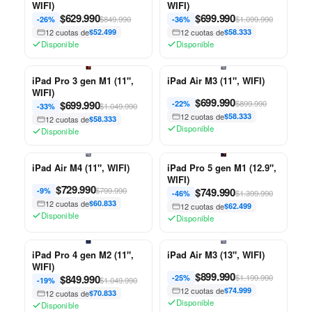
WIFI)
WIFI)
$
629.990
$
699.990
$849.990
$1.099.990
-26%
-36%
12 cuotas de
$52.499
12 cuotas de
$58.333
Disponible
Disponible
iPad Pro 3 gen M1 (11",
iPad Air M3 (11", WIFI)
WIFI)
$
699.990
$
699.990
$899.990
-22%
$1.049.990
-33%
12 cuotas de
$58.333
12 cuotas de
$58.333
Disponible
Disponible
iPad Air M4 (11", WIFI)
iPad Pro 5 gen M1 (12.9",
WIFI)
$
729.990
$799.990
$
749.990
-9%
$1.399.990
-46%
12 cuotas de
$60.833
12 cuotas de
$62.499
Disponible
Disponible
iPad Pro 4 gen M2 (11",
iPad Air M3 (13", WIFI)
WIFI)
$
899.990
$
849.990
$1.199.990
-25%
$1.049.990
-19%
12 cuotas de
$74.999
12 cuotas de
$70.833
Disponible
Disponible