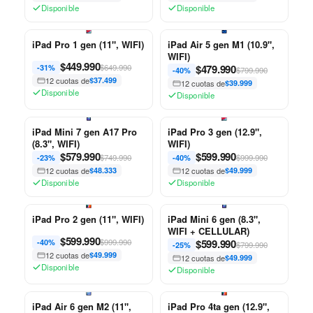
Disponible
Disponible
iPad Pro 1 gen (11", WIFI)
iPad Air 5 gen M1 (10.9",
WIFI)
$
449.990
$649.990
$
479.990
-31%
$799.990
-40%
12 cuotas de
$37.499
12 cuotas de
$39.999
Disponible
Disponible
iPad Mini 7 gen A17 Pro
iPad Pro 3 gen (12.9",
(8.3", WIFI)
WIFI)
$
579.990
$
599.990
$749.990
$999.990
-23%
-40%
12 cuotas de
$48.333
12 cuotas de
$49.999
Disponible
Disponible
iPad Pro 2 gen (11", WIFI)
iPad Mini 6 gen (8.3",
WIFI + CELLULAR)
$
599.990
$999.990
$
599.990
-40%
$799.990
-25%
12 cuotas de
$49.999
12 cuotas de
$49.999
Disponible
Disponible
iPad Air 6 gen M2 (11",
iPad Pro 4ta gen (12.9",