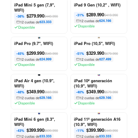
iPad Mini 5 gen (7,9",
iPad 9 Gen (10,2" , WIFI)
WIFI)
$
289.990
$
279.990
$419.990
-31%
$449.990
-38%
12 cuotas de
$24.166
12 cuotas de
$23.333
Disponible
Disponible
iPad Pro (9.7", WIFI)
iPad Pro (10,5", WIFI)
$
299.990
$
329.990
$549.990
$679.990
-45%
-51%
12 cuotas de
$24.999
12 cuotas de
$27.499
Disponible
Disponible
iPad Air 4 gen (10.9",
iPad 10ª generación
WIFI)
(10.9", WIFI)
$
349.990
$
349.990
$669.990
$579.990
-48%
-40%
12 cuotas de
$29.166
12 cuotas de
$29.166
Disponible
Disponible
iPad Mini 6 gen (8.3",
iPad 11ª generación A16
WIFI)
(10.9", WIFI)
$
399.990
$
399.990
$699.990
$449.990
-43%
-11%
12 cuotas de
$33.333
12 cuotas de
$33.333