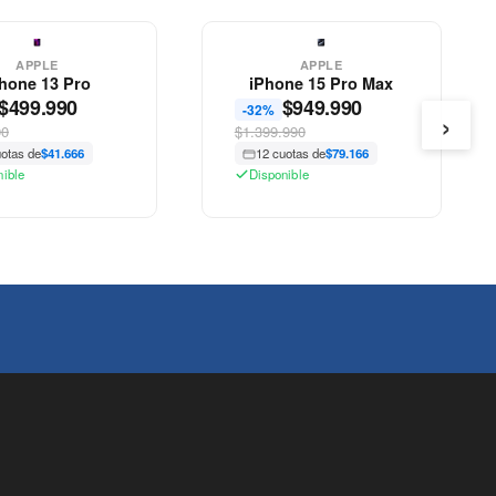
APPLE
APPLE
hone 13 Pro
iPhone 15 Pro Max
$
499.990
$
949.990
-32%
›
90
$1.399.990
uotas de
$41.666
12 cuotas de
$79.166
nible
Disponible