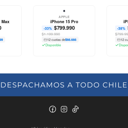
APPLE
o Max
iPhone 15 Pro
iP
0
$
799.990
-33%
-38%
$1.199.990
$799.9
99
12 cuotas de
$66.666
12 c
Disponible
Dispo
DESPACHAMOS A TODO CHILE