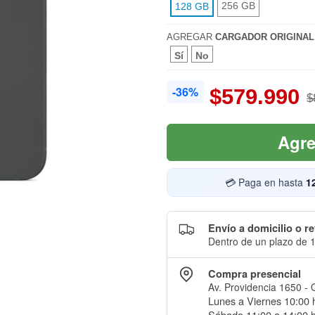
256 GB
128 GB
AGREGAR
CARGADOR ORIGINAL
Sí
No
-36%
$579.990
$
Agre
💳 Paga en hasta
1
Envío a domicilio o re
Dentro de un plazo de 1
Compra presencial
Av. Providencia 1650 - 
Lunes a Viernes 10:00 h
Sábado 11:00 a 14:00 h