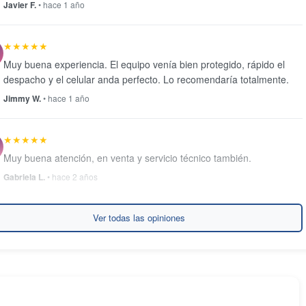
Javier F.
• hace 1 año
★★★★★
Muy buena experiencia. El equipo venía bien protegido, rápido el
despacho y el celular anda perfecto. Lo recomendaría totalmente.
Jimmy W.
• hace 1 año
★★★★★
Muy buena atención, en venta y servicio técnico también.
Gabriela L.
• hace 2 años
★★★★★
Ver todas las opiniones
Es segunda unidad que compro, siempre llega muy rapido y en
excelentes condiciones. Todo super bien.
Enrique M.
• hace 2 años