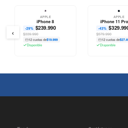
APPLE
APPLE
iPhone 8
iPhone 11 Pr
$
239.990
$
329.99
-29%
-43%
‹
$339.990
$579.990
12 cuotas de
$19.999
12 cuotas de
$27.4
Disponible
Disponible