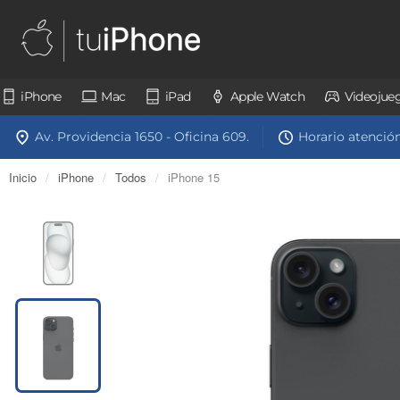
iPhone
Mac
iPad
Apple Watch
Videojue
Av. Providencia 1650 - Oficina 609.
Horario atención:
Inicio
/
iPhone
/
Todos
/
iPhone 15