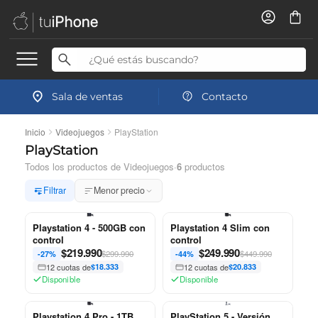
Sala de ventas
Contacto
Inicio
Videojuegos
PlayStation
PlayStation
Todos los productos de Videojuegos
·
6
productos
Filtrar
Menor precio
Playstation 4 - 500GB con
Playstation 4 Slim con
control
control
$
219.990
$
249.990
$299.990
$449.990
-27%
-44%
12 cuotas de
$18.333
12 cuotas de
$20.833
Disponible
Disponible
Playstation 4 Pro - 1TB
PlayStation 5 - Versión