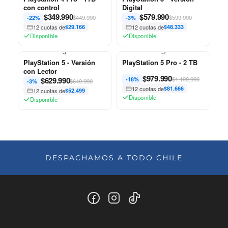
con control
Digital
$
349.990
$
579.990
$449.990
$599.990
-22%
-3%
12 cuotas de
$29.166
12 cuotas de
$48.333
Disponible
Disponible
PlayStation 5 - Versión
PlayStation 5 Pro - 2 TB
con Lector
$
979.990
$
629.990
$1.199.990
-18%
$649.990
-3%
12 cuotas de
$81.666
12 cuotas de
$52.499
Disponible
Disponible
DESPACHAMOS A TODO CHILE