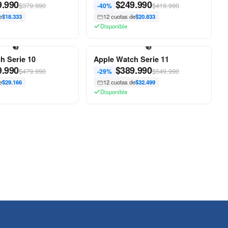
9.990
$
249.990
$379.990
$419.990
-40%
e
$18.333
12 cuotas de
$20.833
Disponible
h Serie 10
Apple Watch Serie 11
9.990
$
389.990
$479.990
$549.990
-29%
e
$29.166
12 cuotas de
$32.499
Disponible