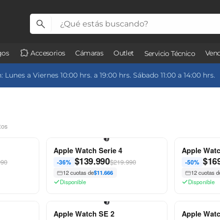
gos
Accesorios
Cámaras
Outlet
Vend
Servicio Técnico
 Lunes a Viernes 10:00 hrs. a 19:00 hrs. Sábado 11:00 a 14:00 hrs.
tos
Apple Watch Serie 4
Apple Watc
$
139.990
$
16
990
$219.990
-36%
-50%
12 cuotas de
$11.666
12 cuotas d
Disponible
Disponible
Apple Watch SE 2
Apple Watc