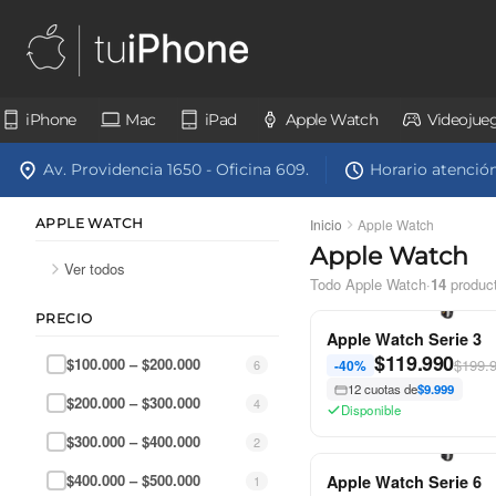
iPhone
Mac
iPad
Apple Watch
Videojue
Av. Providencia 1650 - Oficina 609.
Horario atención:
APPLE WATCH
Inicio
Apple Watch
Apple Watch
Ver todos
Todo Apple Watch
·
14
produc
PRECIO
Apple Watch Serie 3
$
119.990
$100.000 – $200.000
$199.
6
-40%
12 cuotas de
$9.999
$200.000 – $300.000
4
Disponible
$300.000 – $400.000
2
$400.000 – $500.000
Apple Watch Serie 6
1