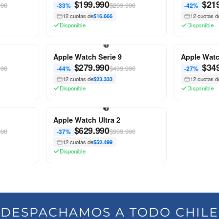
$
199.990
$
21
990
$299.990
-33%
-42%
12 cuotas de
$16.666
12 cuotas d
Disponible
Disponible
Apple Watch Serie 9
Apple Watc
$
279.990
$
34
990
$499.990
-44%
-27%
12 cuotas de
$23.333
12 cuotas d
Disponible
Disponible
Apple Watch Ultra 2
$
629.990
990
$999.990
-37%
12 cuotas de
$52.499
Disponible
DESPACHAMOS A TODO CHILE