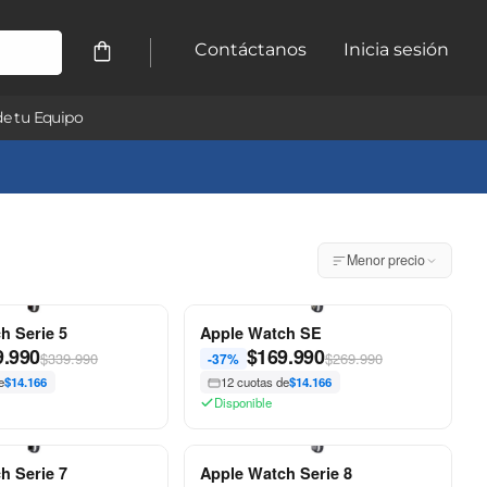
Contáctanos
Inicia sesión
e tu Equipo
Menor precio
h Serie 5
Apple Watch SE
9.990
$
169.990
$339.990
$269.990
-37%
e
$14.166
12 cuotas de
$14.166
Disponible
h Serie 7
Apple Watch Serie 8