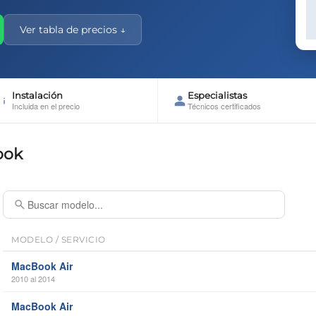
Ver tabla de precios ↓
Instalación
Especialistas
Incluida en el precio
Técnicos certificados
ook
MODELO / SERVICIO
MacBook Air
2010 al 2014
MacBook Air