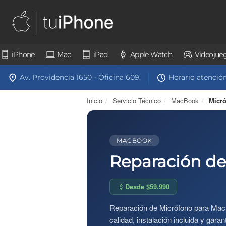
iPhone
Mac
iPad
Apple Watch
Videojue
Av. Providencia 1650 - Oficina 609.
Horario atención:
Inicio
/
Servicio Técnico
/
MacBook
/
Micr
MACBOOK
Reparación d
Desde $59.990
Reparación de Micrófono para MacB
calidad, instalación incluida y gar