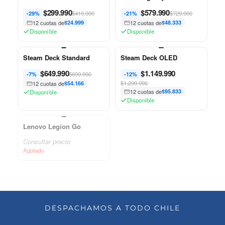
$
299.990
$
579.990
$419.990
$729.990
-29%
-21%
12 cuotas de
$24.999
12 cuotas de
$48.333
Disponible
Disponible
Steam Deck Standard
Steam Deck OLED
$
649.990
$
1.149.990
$699.990
-7%
-12%
$1.299.990
12 cuotas de
$54.166
12 cuotas de
$95.833
Disponible
Disponible
Lenovo Legion Go
Consultar precio
Agotado
DESPACHAMOS A TODO CHILE