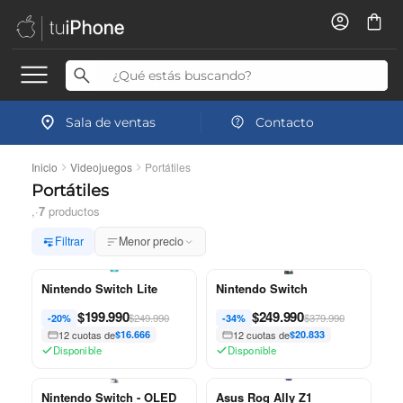
Sala de ventas
Contacto
Inicio
Videojuegos
Portátiles
Portátiles
,
·
7
productos
Filtrar
Menor precio
Nintendo Switch Lite
Nintendo Switch
$
199.990
$
249.990
$249.990
$379.990
-20%
-34%
12 cuotas de
$16.666
12 cuotas de
$20.833
Disponible
Disponible
Nintendo Switch - OLED
Asus Rog Ally Z1