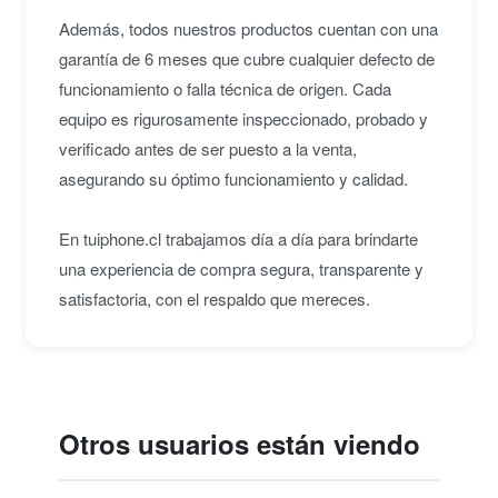
Además, todos nuestros productos cuentan con una
★★★★★
A
garantía de 6 meses que cubre cualquier defecto de
Realicé una compra de un iphone con cierta
reticencia, ya que los precios son mucho
funcionamiento o falla técnica de origen. Cada
menores en comparación a otras webs más
equipo es rigurosamente inspeccionado, probado y
conocidas. Sin embargo, fue una grata sorpresa
verificado antes de ser puesto a la venta,
para mí porque, tal y como se indica, el móvil
asegurando su óptimo funcionamiento y calidad.
viene completamente impecable y no le he
encontrado detalle alguno.
En tuiphone.cl trabajamos día a día para brindarte
Antonella B.
• hace 3 años
una experiencia de compra segura, transparente y
satisfactoria, con el respaldo que mereces.
★★★★★
R
Amo este tamaño mini y lo rico que anda el
telefono, me llego la semana pasada y
impresionante está igual que nuevo.
Reinaldo G.
• hace 3 años
Otros usuarios están viendo
★★★★★
P