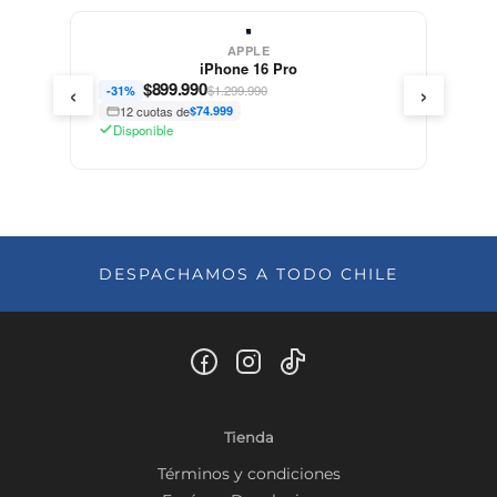
Envío rapido y buena atención.
Pepe R.
• hace 3 años
APPLE
iPhone 16 Pro
‹
›
$
899.990
$1.299.990
-31%
★★★★★
12 cuotas de
$74.999
O
Disponible
Inicialmente lo encontré un poco chico, pero con
el tiempo me fui acostumbrando... Con respecto
al funcionamiento, es un telefono de ultima
generación nada que decir, maravilloso.
Omar M.
• hace 3 años
DESPACHAMOS A TODO CHILE
Tienda
Términos y condiciones