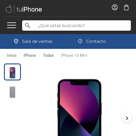
Sala de ventas
Contacto
Inicio
/
iPhone
/
Todos
/
iPhone 13 Mini