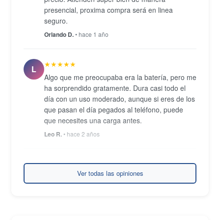
presencial, proxima compra será en linea
seguro.
Orlando D.
• hace 1 año
★★★★★
L
Algo que me preocupaba era la batería, pero me
ha sorprendido gratamente. Dura casi todo el
día con un uso moderado, aunque si eres de los
que pasan el día pegados al teléfono, puede
que necesites una carga antes.
Leo R.
• hace 2 años
★★★★★
T
Ver todas las opiniones
Muy buen telefono, el tamaño super comodo al
bolsillo. El envio fue rapido, llego todo
impecable. Más que recomendado.
Tamara A.
• hace 2 años