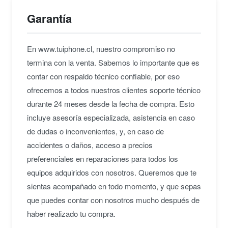
Garantía
★★★★★
H
Llegó todo bien! Gracias, es segundo equipo
que compro con ustedes y todo en orden.
En www.tuiphone.cl, nuestro compromiso no
Confianza y calidad.
termina con la venta. Sabemos lo importante que es
Hernan T.
• hace 3 años
contar con respaldo técnico confiable, por eso
ofrecemos a todos nuestros clientes soporte técnico
durante 24 meses desde la fecha de compra. Esto
★★★★★
P
incluye asesoría especializada, asistencia en caso
Pequeño y potente!!!! Un 7 esta maquina.
de dudas o inconvenientes, y, en caso de
Philippe M.
• hace 3 años
accidentes o daños, acceso a precios
preferenciales en reparaciones para todos los
★★★★★
L
equipos adquiridos con nosotros. Queremos que te
Llegó tal como se describe, buen equipo rico
sientas acompañado en todo momento, y que sepas
tamaño para los que no queremos iPads de
telefonos jajaja
que puedes contar con nosotros mucho después de
Linda G.
• hace 3 años
haber realizado tu compra.