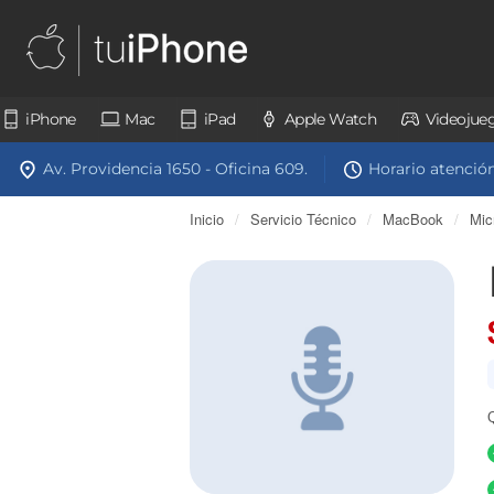
iPhone
Mac
iPad
Apple Watch
Videojue
Av. Providencia 1650 - Oficina 609.
Horario atención:
Inicio
/
Servicio Técnico
/
MacBook
/
Mic