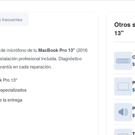
 frecuentes
Otros 
13"
 de micrófono de tu
MacBook Pro 13"
(2016
C
stalación profesional incluida. Diagnóstico
$
rantía en cada reparación.
k Pro 13"
P
$
especializados
e la entrega
P
$
T