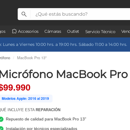
gos
Accesorios
Cámaras
Outlet
Vend
Servicio Técnico
 Lunes a Viernes 10:00 hrs. a 19:00 hrs. Sábado 11:00 a 14:00 hrs.
rófono
/
MacBook Pro 13"
Micrófono MacBook Pro 
$99.990
Modelos Apple: 2016 al 2019
QUÉ INCLUYE ESTA
REPARACIÓN
Repuesto de calidad para MacBook Pro 13"
Instalación por técnicos especializados