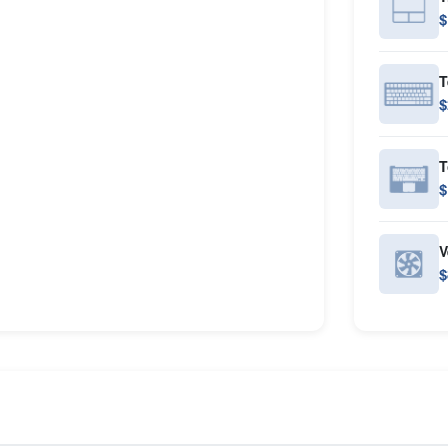
$
T
$
T
$
V
$