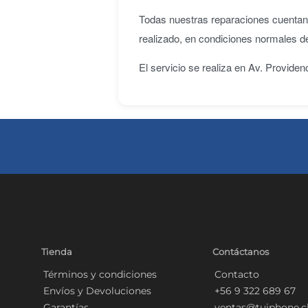
Todas nuestras reparaciones cuenta
realizado, en condiciones normales d
El servicio se realiza en Av. Provide
Tienda
Contáctanos
Términos y condiciones
Contacto
Envíos y Devoluciones
+56 9 322 689 67
Garantías
ventas@tuiphone.c