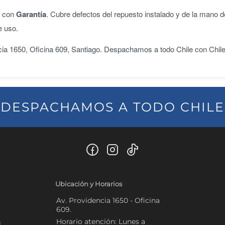
n con
Garantía
. Cubre defectos del repuesto instalado y de la mano d
e uso.
ncia 1650, Oficina 609, Santiago. Despachamos a todo Chile con Chil
DESPACHAMOS A TODO CHILE
Ubicación y Horarios
Av. Providencia 1650 - Oficina
609.
Horario atención: Lunes a
l