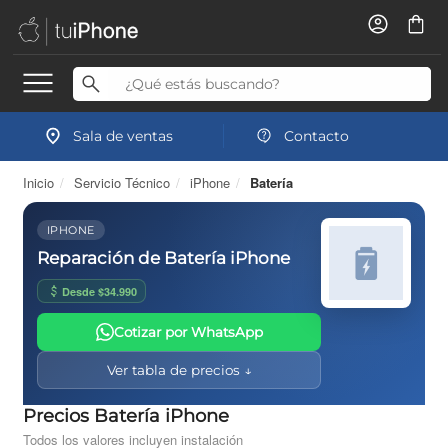
Sala de ventas
Contacto
Inicio
/
Servicio Técnico
/
iPhone
/
Batería
IPHONE
Reparación de Batería iPhone
Desde $34.990
Cotizar por WhatsApp
Ver tabla de precios ↓
Precios Batería iPhone
Todos los valores incluyen instalación