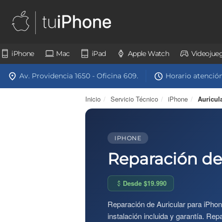
iPhone
Mac
iPad
Apple Watch
Videojue
Av. Providencia 1650 - Oficina 609.
Horario atención:
Inicio
/
Servicio Técnico
/
iPhone
/
Auricul
IPHONE
Reparación de
Desde $19.990
Reparación de Auricular para iPhon
instalación incluida y garantía. Rep