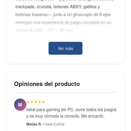
trackpads, cruceta, botones ABXY, gatillos y
botones traseros— junto a un giroscopio de 6 ejes
entregan una experiencia de juego completa en un
chasis de 298 × 117 × 49 mm.
Ver más
Para el almacenamiento, el equipo incorpora 64 GB
eMMC y una ranura microSD para expansión. La
conectividad incluye Wi-Fi 6 (802.11ax), Bluetooth
5.0 y USB-C con soporte para DisplayPort 1.4. El
Opiniones del producto
audio corre a cargo de altavoces estéreo, un
conector de 3,5 mm para auriculares y micrófono
★★★★★
dual integrado. Si bien este equipo no pertenece al
M
Ideal para gaming sin PC, corre todos los juegos
ecosistema Apple, su perfil de hardware portátil lo
y es muy cómoda la consola. Me encantó.
hace un complemento de interés para quienes
Matias R.
• hace 2 años
combinan plataformas en su setup.