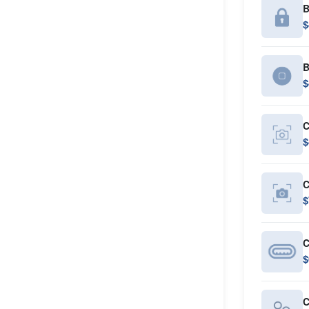
B
$
B
$
C
$
C
$
C
$
C