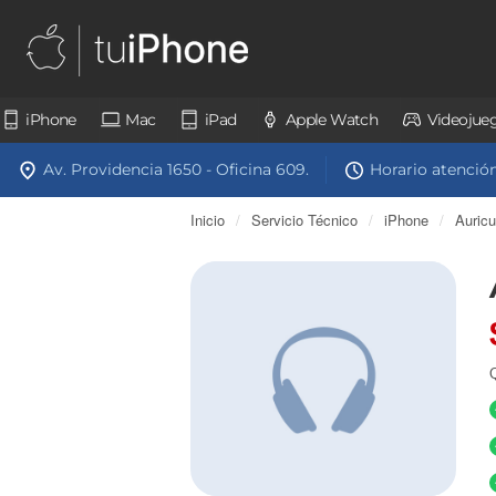
iPhone
Mac
iPad
Apple Watch
Videojue
Av. Providencia 1650 - Oficina 609.
Horario atención:
Inicio
/
Servicio Técnico
/
iPhone
/
Auricu