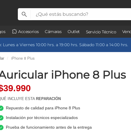
gos
Accesorios
Cámaras
Outlet
Vend
Servicio Técnico
 Lunes a Viernes 10:00 hrs. a 19:00 hrs. Sábado 11:00 a 14:00 hrs.
lar
/
iPhone 8 Plus
Auricular iPhone 8 Plus
$39.990
QUÉ INCLUYE ESTA
REPARACIÓN
Repuesto de calidad para iPhone 8 Plus
Instalación por técnicos especializados
Prueba de funcionamiento antes de la entrega