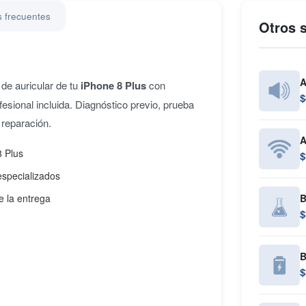
 frecuentes
Otros s
A
de auricular de tu
iPhone 8 Plus
con
$
fesional incluida. Diagnóstico previo, prueba
 reparación.
A
8 Plus
$
especializados
e la entrega
B
$
B
$