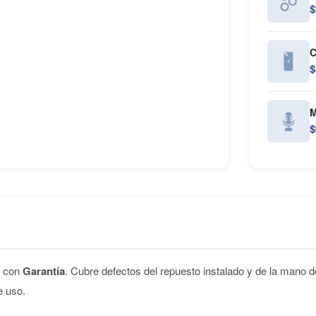
$
C
$
M
$
n con
Garantía
. Cubre defectos del repuesto instalado y de la mano d
e uso.