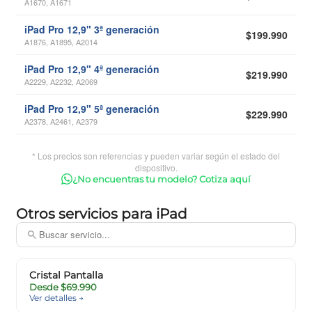
A1670, A1671
iPad Pro 12,9" 3ª generación
$199.990
A1876, A1895, A2014
iPad Pro 12,9" 4ª generación
$219.990
A2229, A2232, A2069
iPad Pro 12,9" 5ª generación
$229.990
A2378, A2461, A2379
* Los precios son referencias y pueden variar según el estado del
dispositivo.
¿No encuentras tu modelo? Cotiza aquí
Otros servicios para iPad
Cristal Pantalla
Desde $69.990
Ver detalles →