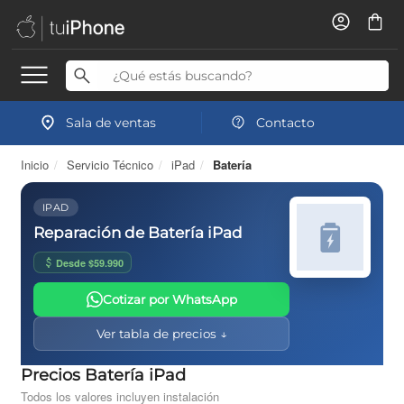
Sala de ventas
Contacto
Inicio
/
Servicio Técnico
/
iPad
/
Batería
IPAD
Reparación de Batería iPad
Desde $59.990
Cotizar por WhatsApp
Ver tabla de precios ↓
Precios Batería iPad
Todos los valores incluyen instalación