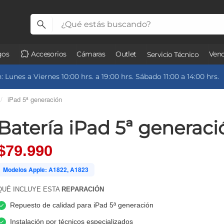
gos
Accesorios
Cámaras
Outlet
Vend
Servicio Técnico
 Lunes a Viernes 10:00 hrs. a 19:00 hrs. Sábado 11:00 a 14:00 hrs.
/
iPad 5ª generación
Batería iPad 5ª generaci
$79.990
Modelos Apple: A1822, A1823
QUÉ INCLUYE ESTA
REPARACIÓN
Repuesto de calidad para iPad 5ª generación
Instalación por técnicos especializados