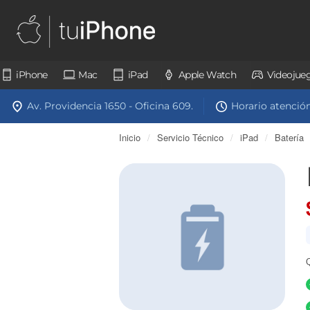
iPhone
Mac
iPad
Apple Watch
Videojue
Av. Providencia 1650 - Oficina 609.
Horario atención:
Inicio
/
Servicio Técnico
/
iPad
/
Batería