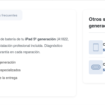
 frecuentes
Otros s
genera
de batería de tu
iPad 5ª generación
(A1822,
C
talación profesional incluida. Diagnóstico
$
rantía en cada reparación.
 generación
C
$
especializados
e la entrega