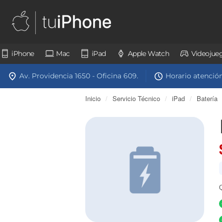
iPhone
Mac
iPad
Apple Watch
Videojue
Av. Providencia 1650 - Oficina 609.
Horario atención:
Inicio
/
Servicio Técnico
/
iPad
/
Batería