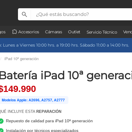
gos
Accesorios
Cámaras
Outlet
Vend
Servicio Técnico
 Lunes a Viernes 10:00 hrs. a 19:00 hrs. Sábado 11:00 a 14:00 hrs.
/
iPad 10ª generación
Batería iPad 10ª generac
$149.990
Modelos Apple: A2696, A2757, A2777
QUÉ INCLUYE ESTA
REPARACIÓN
Repuesto de calidad para iPad 10ª generación
Instalación por técnicos especializados