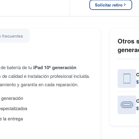
Solicitar retiro
 frecuentes
Otros s
genera
de batería de tu
iPad 10ª generación
C
e calidad e instalación profesional incluida.
$
namiento y garantía en cada reparación.
ª generación
C
$
especializados
e la entrega