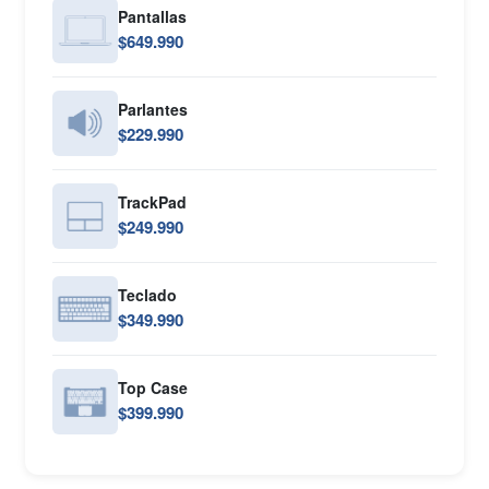
Pantallas
$649.990
Parlantes
$229.990
TrackPad
$249.990
Teclado
$349.990
Top Case
$399.990