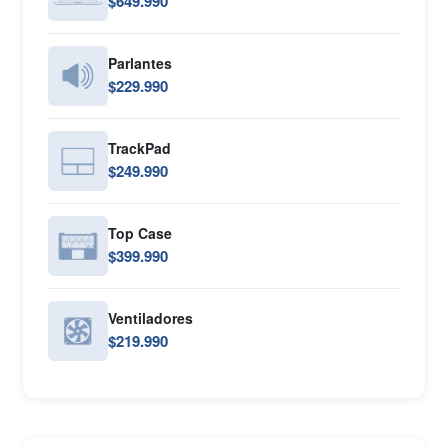
$649.990
Parlantes
$229.990
TrackPad
$249.990
Top Case
$399.990
Ventiladores
$219.990