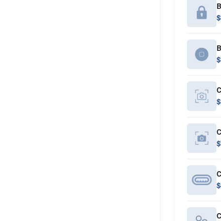
B
$
B
$
C
$
C
$
C
$
C