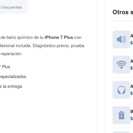
 frecuentes
Otros s
A
 de baño químico de tu
iPhone 7 Plus
con
$
fesional incluida. Diagnóstico previo, prueba
 reparación.
A
7 Plus
$
especializados
e la entrega
A
$
B
$