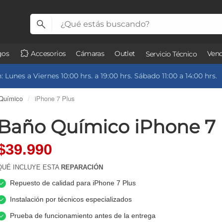
gos
Accesorios
Cámaras
Outlet
Vend
Servicio Técnico
 Lunes a Viernes 10:00 hrs. a 19:00 hrs. Sábado 11:00 a 14:00 hrs.
Químico
/
iPhone 7 Plus
Baño Químico iPhone 7 
$39.990
QUÉ INCLUYE ESTA
REPARACIÓN
Repuesto de calidad para iPhone 7 Plus
Instalación por técnicos especializados
Prueba de funcionamiento antes de la entrega