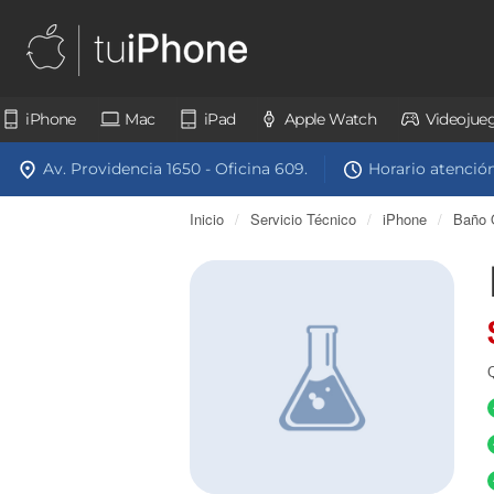
iPhone
Mac
iPad
Apple Watch
Videojue
Av. Providencia 1650 - Oficina 609.
Horario atención:
Inicio
/
Servicio Técnico
/
iPhone
/
Baño 