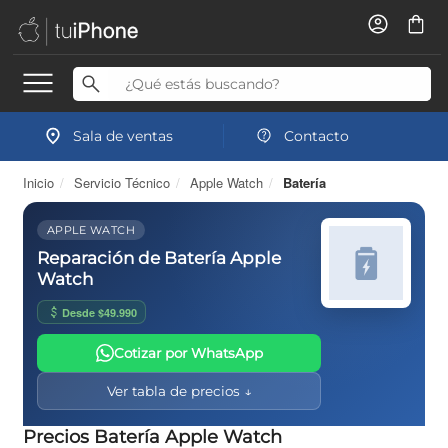
Sala de ventas
Contacto
Inicio
/
Servicio Técnico
/
Apple Watch
/
Batería
APPLE WATCH
Reparación de Batería Apple
Watch
Desde $49.990
Cotizar por WhatsApp
Ver tabla de precios ↓
Precios Batería Apple Watch