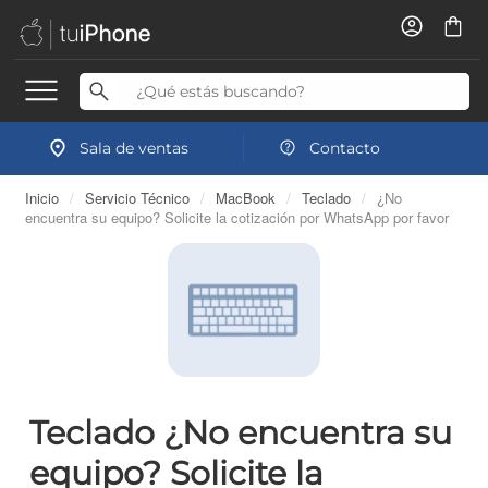
Sala de ventas
Contacto
Inicio
/
Servicio Técnico
/
MacBook
/
Teclado
/
¿No
encuentra su equipo? Solicite la cotización por WhatsApp por favor
Teclado ¿No encuentra su
equipo? Solicite la