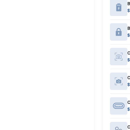
B
$
B
$
C
$
C
$
C
$
C