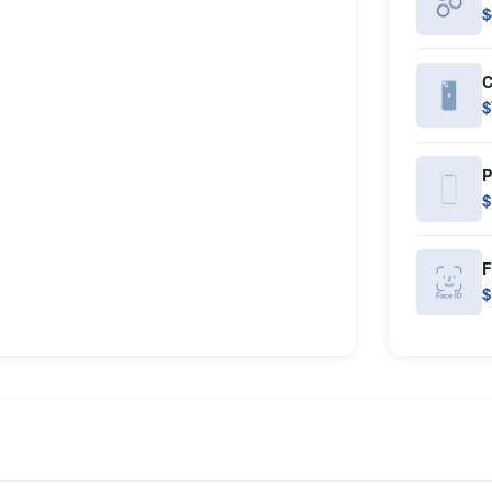
$
C
$
P
$
F
$