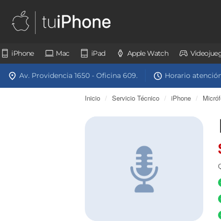
iPhone
Mac
iPad
Apple Watch
Videojue
Av. Providencia 1650 - Oficina 609.
Horario atención:
Inicio
/
Servicio Técnico
/
iPhone
/
Micró