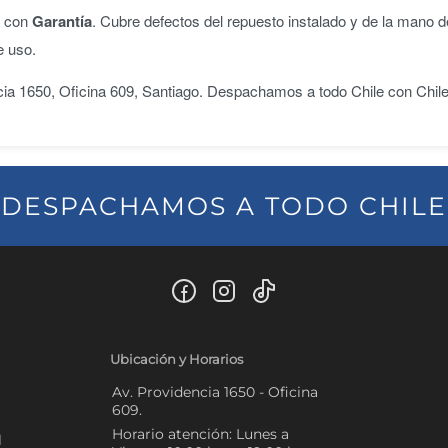
n con
Garantía
. Cubre defectos del repuesto instalado y de la mano d
e uso.
ncia 1650, Oficina 609, Santiago. Despachamos a todo Chile con Chil
DESPACHAMOS A TODO CHILE
Ubicación y Horarios
Av. Providencia 1650 - Oficina
609.
Horario atención: Lunes a
l