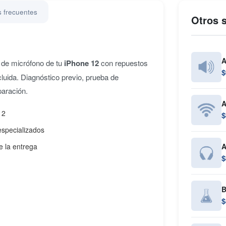
 frecuentes
Otros s
A
 de micrófono de tu
iPhone 12
con repuestos
$
ncluida. Diagnóstico previo, prueba de
paración.
A
12
$
especializados
e la entrega
A
$
B
$