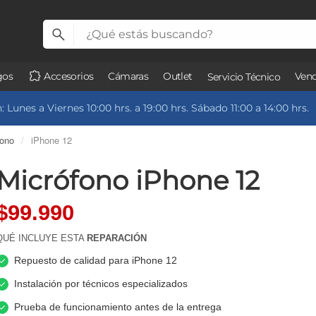
gos
Accesorios
Cámaras
Outlet
Vend
Servicio Técnico
 Lunes a Viernes 10:00 hrs. a 19:00 hrs. Sábado 11:00 a 14:00 hrs.
fono
/
iPhone 12
Micrófono iPhone 12
$99.990
QUÉ INCLUYE ESTA
REPARACIÓN
Repuesto de calidad para iPhone 12
Instalación por técnicos especializados
Prueba de funcionamiento antes de la entrega