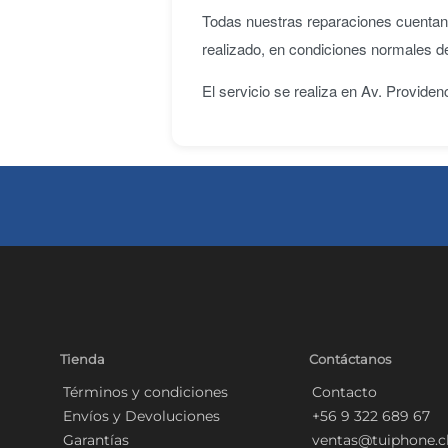
Todas nuestras reparaciones cuenta
realizado, en condiciones normales d
El servicio se realiza en Av. Provide
Tienda
Contáctanos
Términos y condiciones
Contacto
Envíos y Devoluciones
+56 9 322 689 67
Garantías
ventas@tuiphone.c