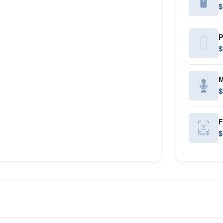
$
P
$
M
$
F
$