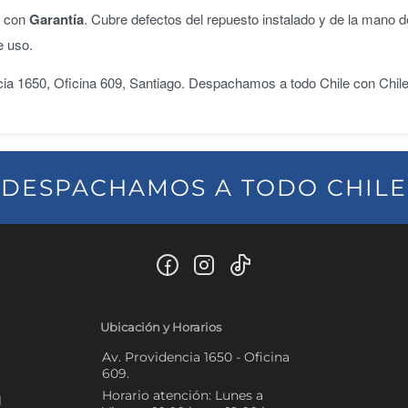
n con
Garantía
. Cubre defectos del repuesto instalado y de la mano d
e uso.
ncia 1650, Oficina 609, Santiago. Despachamos a todo Chile con Chil
DESPACHAMOS A TODO CHILE
Ubicación y Horarios
Av. Providencia 1650 - Oficina
609.
Horario atención: Lunes a
l