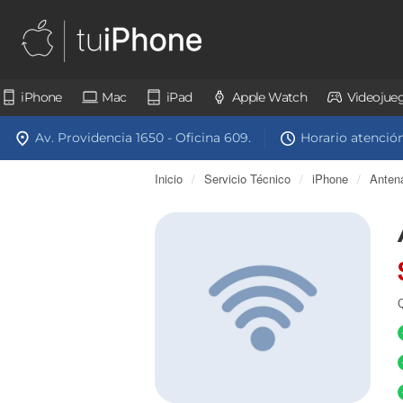
iPhone
Mac
iPad
Apple Watch
Videojue
Av. Providencia 1650 - Oficina 609.
Horario atención:
Inicio
/
Servicio Técnico
/
iPhone
/
Anten