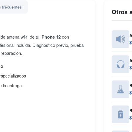
 frecuentes
Otros s
A
de antena wi-fi de tu
iPhone 12
con
$
fesional incluida. Diagnóstico previo, prueba
 reparación.
A
12
$
especializados
e la entrega
B
$
B
$