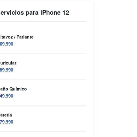
ervicios para iPhone 12
ltavoz / Parlante
69.990
uricular
89.990
año Químico
49.990
atería
79.990