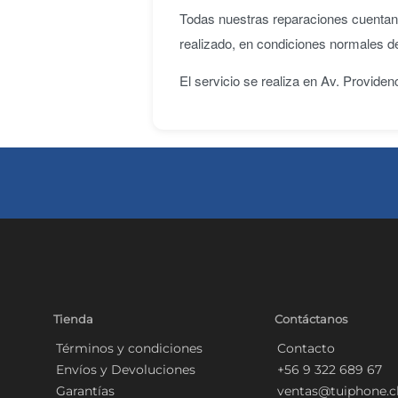
Todas nuestras reparaciones cuenta
realizado, en condiciones normales d
El servicio se realiza en Av. Provide
Tienda
Contáctanos
Términos y condiciones
Contacto
Envíos y Devoluciones
+56 9 322 689 67
Garantías
ventas@tuiphone.c