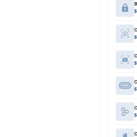
B
$
C
$
C
$
C
$
C
$
C