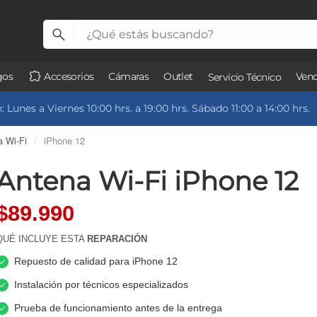
gos
Accesorios
Cámaras
Outlet
Vend
Servicio Técnico
 Lunes a Viernes 10:00 hrs. a 19:00 hrs. Sábado 11:00 a 14:00 hrs.
a Wi-Fi
/
iPhone 12
Antena Wi-Fi iPhone 12
$89.990
QUÉ INCLUYE ESTA
REPARACIÓN
Repuesto de calidad para iPhone 12
Instalación por técnicos especializados
Prueba de funcionamiento antes de la entrega