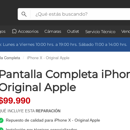
gos
Accesorios
Cámaras
Outlet
Vend
Servicio Técnico
 Lunes a Viernes 10:00 hrs. a 19:00 hrs. Sábado 11:00 a 14:00 hrs.
lla Completa
/
iPhone X - Original Apple
Pantalla Completa iPhon
Original Apple
$99.990
QUÉ INCLUYE ESTA
REPARACIÓN
Repuesto de calidad para iPhone X - Original Apple
Instalación por técnicos especializados