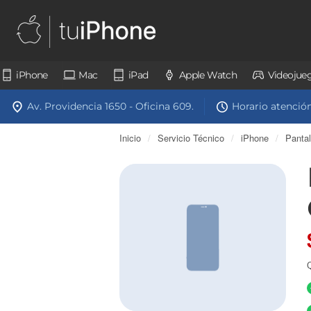
iPhone
Mac
iPad
Apple Watch
Videojue
Av. Providencia 1650 - Oficina 609.
Horario atención:
Inicio
/
Servicio Técnico
/
iPhone
/
Panta