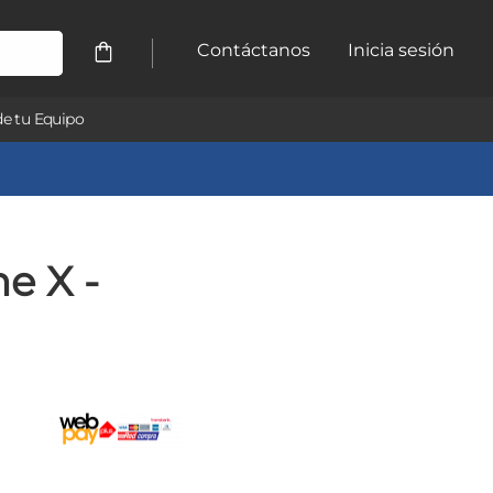
Contáctanos
Inicia sesión
e tu Equipo
e X -