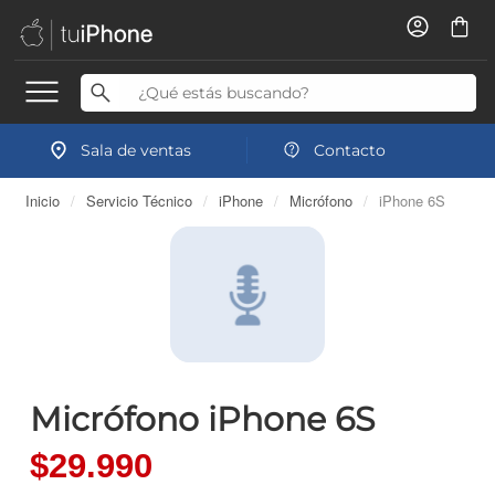
Sala de ventas
Contacto
Inicio
/
Servicio Técnico
/
iPhone
/
Micrófono
/
iPhone 6S
Micrófono iPhone 6S
$29.990