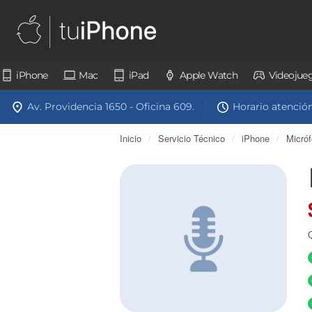
iPhone
Mac
iPad
Apple Watch
Videojue
Av. Providencia 1650 - Oficina 609.
Horario atención:
Inicio
/
Servicio Técnico
/
iPhone
/
Micró