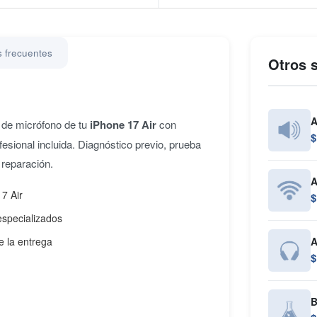
 frecuentes
Otros s
A
 de micrófono de tu
iPhone 17 Air
con
$
fesional incluida. Diagnóstico previo, prueba
 reparación.
A
7 Air
$
especializados
e la entrega
A
$
B