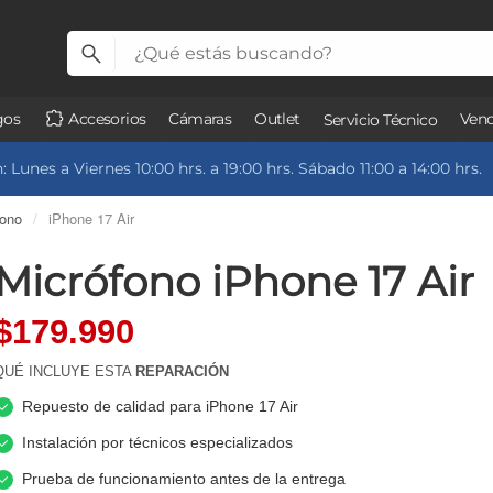
gos
Accesorios
Cámaras
Outlet
Vend
Servicio Técnico
 Lunes a Viernes 10:00 hrs. a 19:00 hrs. Sábado 11:00 a 14:00 hrs.
fono
/
iPhone 17 Air
Micrófono iPhone 17 Air
$179.990
QUÉ INCLUYE ESTA
REPARACIÓN
Repuesto de calidad para iPhone 17 Air
Instalación por técnicos especializados
Prueba de funcionamiento antes de la entrega