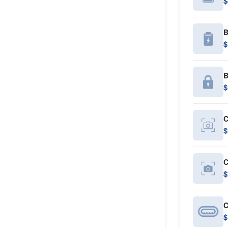
$
B
$
B
$
C
$
C
$
C
$