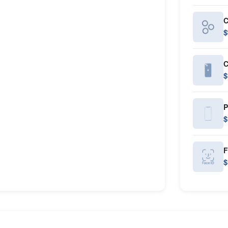
C
$
C
$
P
$
F
$