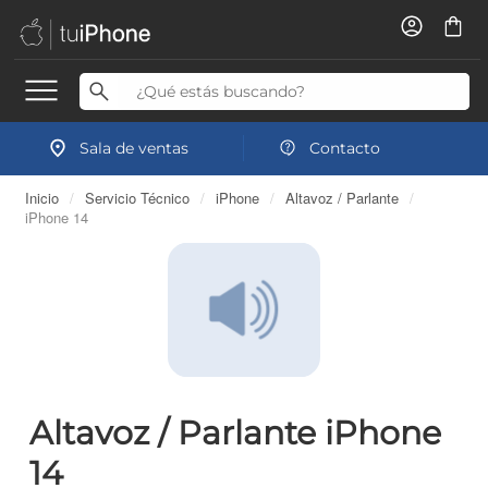
Sala de ventas
Contacto
Inicio
/
Servicio Técnico
/
iPhone
/
Altavoz / Parlante
/
iPhone 14
Altavoz / Parlante iPhone
14