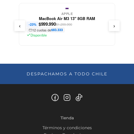
APPLE
MacBook Air M3 13" 8GB RAM
‹
›
$
999.990
$1.299.990
-23%
12 cuotas de
$83.333
Disponible
DESPACHAMOS A TODO CHILE
Tienda
Términos y condiciones