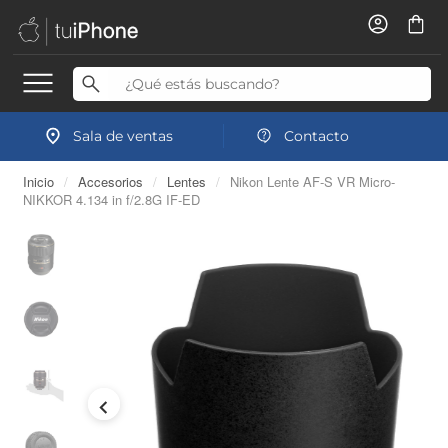
Sala de ventas
Contacto
Inicio
/
Accesorios
/
Lentes
/
Nikon Lente AF-S VR Micro-
NIKKOR 4.134 in f/2.8G IF-ED