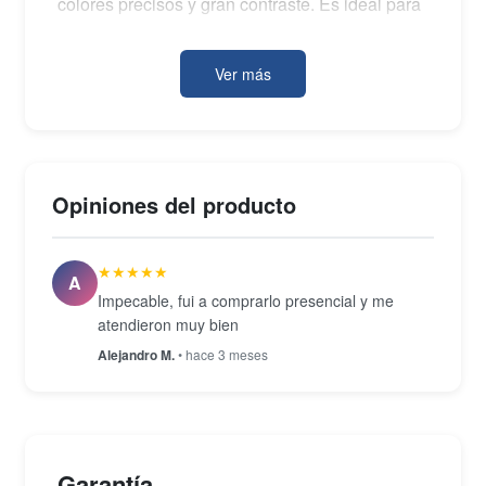
colores precisos y gran contraste. Es ideal para
fotografía macro 1:1, retratos y tomas de
producto, ofreciendo versatilidad y calidad
Ver más
óptica profesional.
Opiniones del producto
★★★★★
A
Impecable, fui a comprarlo presencial y me
atendieron muy bien
Alejandro M.
• hace 3 meses
Garantía