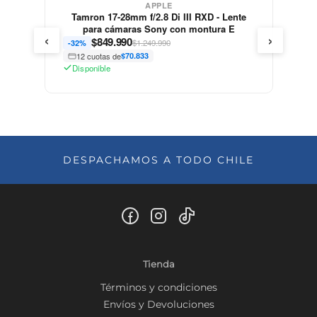
APPLE
Tamron 17-28mm f/2.8 Di III RXD - Lente
para cámaras Sony con montura E
‹
›
$
849.990
$1.249.990
-32%
12 cuotas de
$70.833
Disponible
DESPACHAMOS A TODO CHILE
Tienda
Términos y condiciones
Envíos y Devoluciones