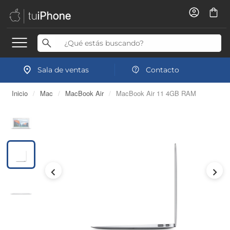
Sala de ventas
Contacto
Inicio
/
Mac
/
MacBook Air
/
MacBook Air 11 4GB RAM