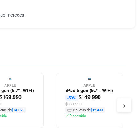
 que mereces.
APPLE
APPLE
 gen (9.7", WIFI)
iPad 5 gen (9.7", WIFI)
$
169.990
$
149.990
-59%
›
90
$369.990
uotas de
$14.166
12 cuotas de
$12.499
nible
Disponible