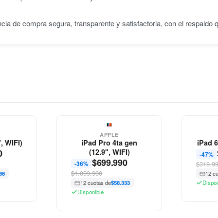
ncia de compra segura, transparente y satisfactoria, con el respaldo
APPLE
", WIFI)
iPad Pro 4ta gen
iPad 6
0
(12.9", WIFI)
-47%
$
699.990
-36%
$319.9
$1.099.990
66
12 c
12 cuotas de
$58.333
Dispo
Disponible