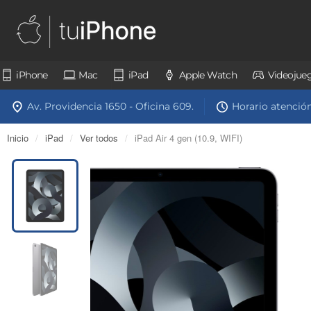
iPhone
Mac
iPad
Apple Watch
Videojue
Av. Providencia 1650 - Oficina 609.
Horario atención:
Inicio
/
iPad
/
Ver todos
/
iPad Air 4 gen (10.9, WIFI)