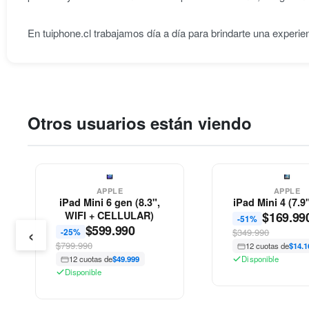
En tuiphone.cl trabajamos día a día para brindarte una experie
Otros usuarios están viendo
APPLE
APPLE
iPad Mini 6 gen (8.3",
iPad Mini 4 (7.9
WIFI + CELLULAR)
$
169.99
-51%
‹
$
599.990
-25%
$349.990
$799.990
12 cuotas de
$14.1
12 cuotas de
$49.999
Disponible
Disponible