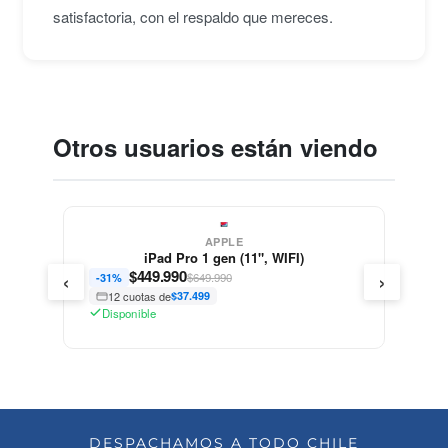
satisfactoria, con el respaldo que mereces.
Otros usuarios están viendo
APPLE
iPad Pro 1 gen (11", WIFI)
‹
›
$
449.990
$649.990
-31%
12 cuotas de
$37.499
Disponible
DESPACHAMOS A TODO CHILE