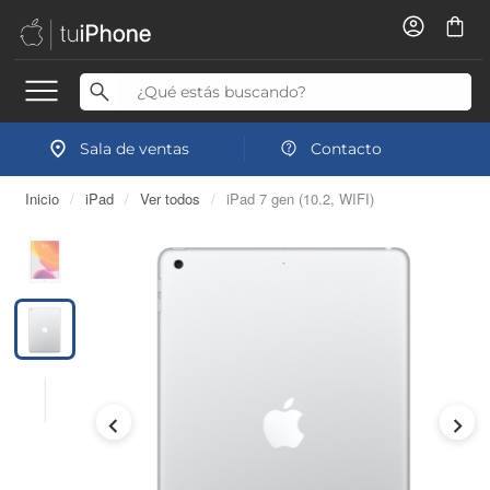
Sala de ventas
Contacto
Inicio
/
iPad
/
Ver todos
/
iPad 7 gen (10.2, WIFI)