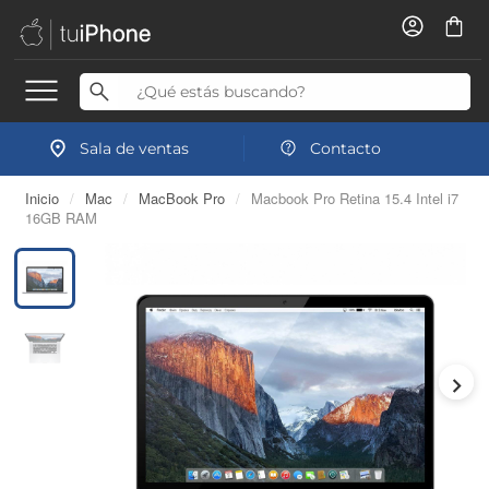
Sala de ventas
Contacto
Inicio
/
Mac
/
MacBook Pro
/
Macbook Pro Retina 15.4 Intel i7
16GB RAM