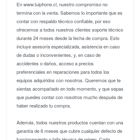
★★★★★
En www.tuiphone.cl, nuestro compromiso no
F
Tope de línea a un precio accesible, excelente
termina con la venta. Sabemos lo importante que es
máquina. Me corre todos mis programas de
contar con respaldo técnico confiable, por eso
edición gracias a su Intel Core i7, 16GB RAM y
ofrecemos a todos nuestros clientes soporte técnico
disco sólido. Full recomendado.
durante 24 meses desde la fecha de compra. Esto
Fabian H.
• hace 3 años
incluye asesoría especializada, asistencia en caso
de dudas o inconvenientes, y, en caso de
accidentes o daños, acceso a precios
preferenciales en reparaciones para todos los
equipos adquiridos con nosotros. Queremos que te
sientas acompañado en todo momento, y que sepas
que puedes contar con nosotros mucho después de
haber realizado tu compra.
Además, todos nuestros productos cuentan con una
garantía de 6 meses que cubre cualquier defecto de
funcionamiento o falla técnica de origen. Cada