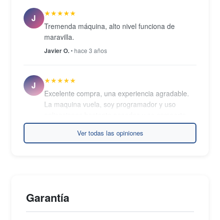
★★★★★
J
Tremenda máquina, alto nivel funciona de
maravilla.
Javier O.
• hace 3 años
★★★★★
J
Excelente compra, una experiencia agradable.
La maquina vuela, soy programador y uso
aplicaciones bastante pesadas y se comporta
notablemente.
Ver todas las opiniones
José G.
• hace 3 años
★★★★★
C
Impecable el producto. 100% confiable.
Garantía
Cata M.
• hace 3 años