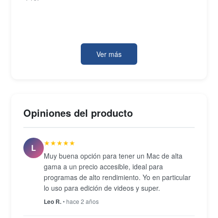
El chasis de aluminio mide 1,8 cm de grosor y pesa
aproximadamente 2,02 kg. La conectividad incluye
Ver más
dos puertos Thunderbolt 2, dos USB 3.0, lector de
tarjetas SDXC y salida de audio de 3,5 mm,
complementada por Wi-Fi 802.11ac y Bluetooth 4.0.
El teclado retroiluminado, el trackpad multitáctil y los
Opiniones del producto
altavoces estéreo integrados completan una
experiencia de uso coherente con el estándar Pro
★★★★★
de Apple.
L
Muy buena opción para tener un Mac de alta
gama a un precio accesible, ideal para
programas de alto rendimiento. Yo en particular
lo uso para edición de videos y super.
Leo R.
• hace 2 años