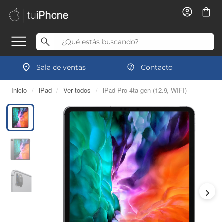
Sala de ventas
Contacto
Inicio
/
iPad
/
Ver todos
/
iPad Pro 4ta gen (12.9, WIFI)