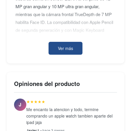
MP gran angular y 10 MP ultra gran angular,
mientras que la cámara frontal TrueDepth de 7 MP
habilita Face ID. La compatibilidad con Apple Pencil
de segunda generación y con Magic Keyboard
amplía el rango de usos del equipo dentro del
ecosistema Apple.
Ver más
La conectividad Wi-Fi 6 (802.11ax) y Bluetooth 5.0
cubren las necesidades de redes actuales de alta
Opiniones del producto
densidad. El cuerpo de aluminio mide 280,6 × 214,9
× 5,9 mm y pesa aproximadamente 641 g, con
★★★★★
puerto USB-C para carga y transferencia de datos.
J
Me encanto la atencion y todo, termine
Cuatro altavoces estéreo completan la experiencia
comprando un apple watch tambien aparte del
de audio en orientación horizontal o vertical.
ipad jaja
Javier I.
• hace 3 meses