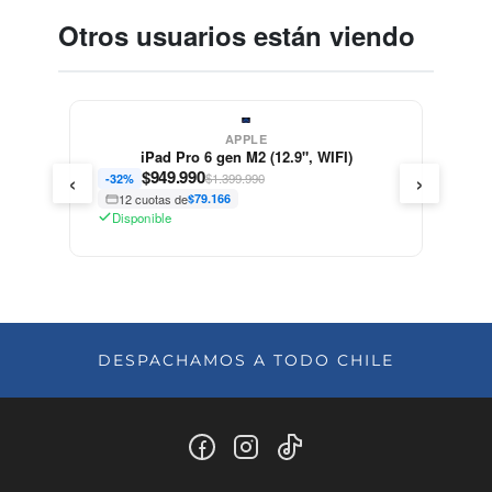
Otros usuarios están viendo
APPLE
iPad Pro 6 gen M2 (12.9", WIFI)
‹
›
$
949.990
$1.399.990
-32%
12 cuotas de
$79.166
Disponible
DESPACHAMOS A TODO CHILE