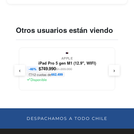
Otros usuarios están viendo
APPLE
iPad Pro 5 gen M1 (12.9", WIFI)
‹
›
$
749.990
$1.399.990
-46%
12 cuotas de
$62.499
Disponible
DESPACHAMOS A TODO CHILE