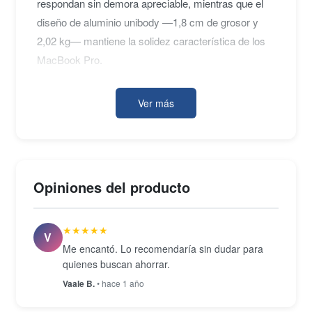
respondan sin demora apreciable, mientras que el
diseño de aluminio unibody —1,8 cm de grosor y
2,02 kg— mantiene la solidez característica de los
MacBook Pro.
Ver más
En conectividad, el equipo incorpora dos puertos
Thunderbolt, dos USB 3.0, lector de tarjetas SDXC y
conector de auriculares, más Wi-Fi 802.11ac y
Bluetooth 4.0 para enlace inalámbrico. El teclado
Opiniones del producto
retroiluminado y el trackpad multitáctil completan
una experiencia de uso que los usuarios de la
★★★★★
familia Mac reconocerán de inmediato. Disponible
V
Me encantó. Lo recomendaría sin dudar para
en condición Seminuevo revisado.
quienes buscan ahorrar.
Vaale B.
• hace 1 año