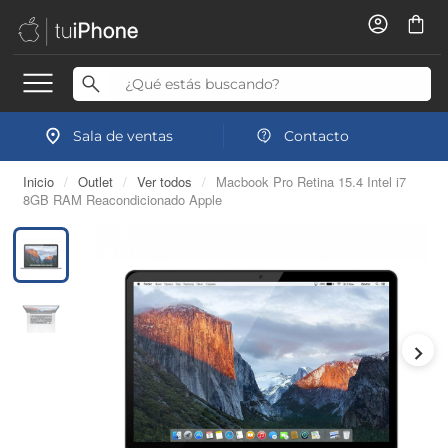
Sala de ventas
Contacto
Inicio
/
Outlet
/
Ver todos
/
Macbook Pro Retina 15.4 Intel i7
8GB RAM Reacondicionado Apple