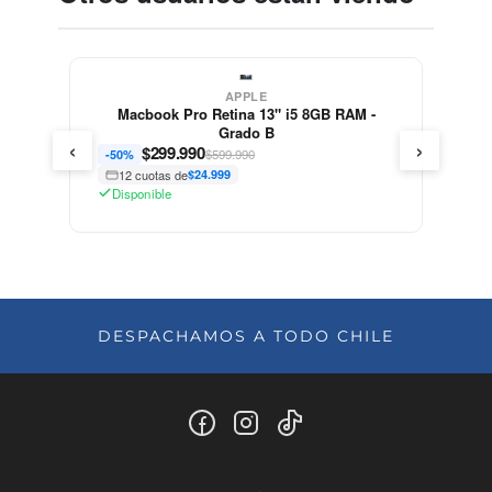
APPLE
Macbook Pro Retina 13" i5 8GB RAM -
Grado B
‹
›
$
299.990
$599.990
-50%
12 cuotas de
$24.999
Disponible
DESPACHAMOS A TODO CHILE