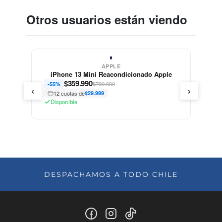
Otros usuarios están viendo
APPLE
Apple
iPhone 11 Pro - Reacondicionado - Apple
$
349.990
$799.990
-56%
‹
›
12 cuotas de
$29.166
Disponible
DESPACHAMOS A TODO CHILE