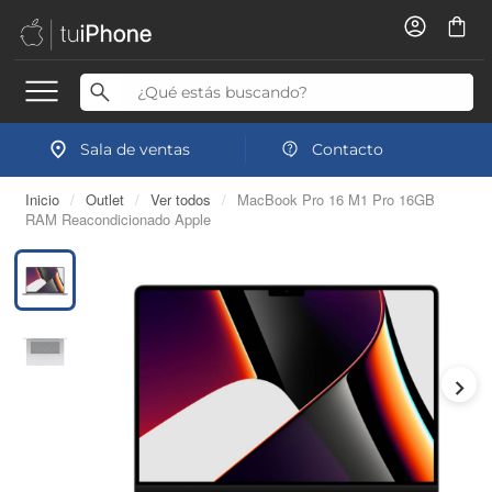
Sala de ventas
Contacto
Inicio
/
Outlet
/
Ver todos
/
MacBook Pro 16 M1 Pro 16GB
RAM Reacondicionado Apple