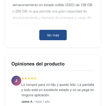
almacenamiento en estado sólido (SSD) de 128 GB
o 256 GB, lo que permite una gran capacidad de
almacenamiento y tiempos de arranque y carga de
aplicaciones rápidos.
La pantalla Retina del MacBook Air 13" tiene una
Ver más
resolución de 2560x1600 píxeles, lo que proporciona
una calidad de imagen nítida y clara. Además,
cuenta con una batería de polímero de litio de larga
duración que puede durar hasta 12 horas de
Opiniones del producto
navegación web y hasta 30 días en espera.
En términos de conectividad, el MacBook Air 13"
★★★★★
J
tiene dos puertos Thunderbolt 3 (USB-C), un
Lo compré para mi hijo y quedó feliz. La pantalla
conector de auriculares y Bluetooth 5.0. También
y todo está en excelente estado y no se pega en
cuenta con Wi-Fi 6 integrado para conectividad
ninguna aplicación.
inalámbrica. Además, el teclado retroiluminado y el
Jaime A.
• hace 1 año