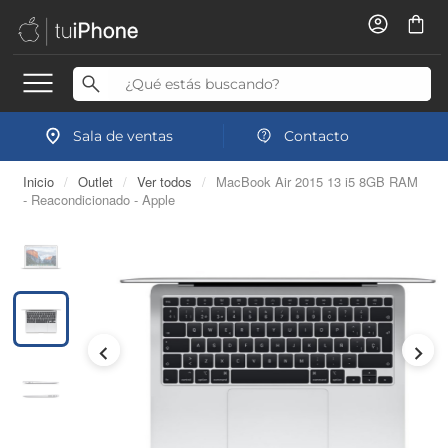
Sala de ventas
Contacto
Inicio
/
Outlet
/
Ver todos
/
MacBook Air 2015 13 i5 8GB RAM
- Reacondicionado - Apple