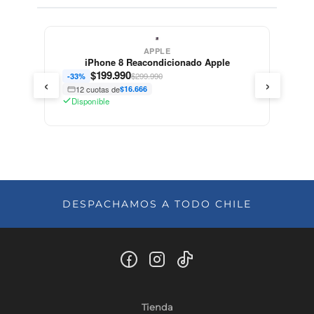
APPLE
iPhone 8 Reacondicionado Apple
$
199.990
$299.990
-33%
‹
›
12 cuotas de
$16.666
Disponible
DESPACHAMOS A TODO CHILE
Tienda