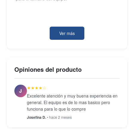
En conectividad, el modelo incorpora un puerto
Thunderbolt, un puerto USB 2.0, conector de
Ver más
auriculares y cámara FaceTime HD para
videollamadas, además de Wi-Fi y Bluetooth
integrados. Es una opción dentro del ecosistema
Mac ideal para quien necesita un segundo equipo
Opiniones del producto
ultraligero o una máquina de viaje con el acabado y
la construcción características de Apple.
★★★★☆
J
Excelente atención y muy buena experiencia en
general. El equipo es de lo mas basico pero
funciona para lo que lo compre
Josefina D.
• hace 2 meses