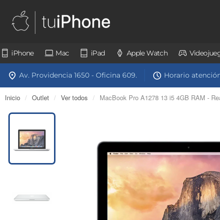
iPhone
Mac
iPad
Apple Watch
Videojue
Av. Providencia 1650 - Oficina 609.
Horario atención:
Inicio
/
Outlet
/
Ver todos
/
MacBook Pro A1278 13 i5 4GB RAM - Rea