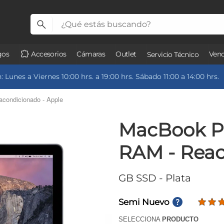
gos
Accesorios
Cámaras
Outlet
Vend
Servicio Técnico
 Lunes a Viernes 10:00 hrs. a 19:00 hrs. Sábado 11:00 a 14:00 hrs.
condicionado - Apple
MacBook Pr
RAM - Reac
GB SSD
- Plata
Semi Nuevo
SELECCIONA
PRODUCTO