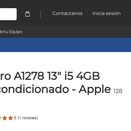
Contáctanos
Inicia sesión
e tu Equipo
o A1278 13" i5 4GB
ondicionado - Apple
128
5 (1 reviews)