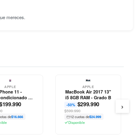
 que mereces.
APPLE
APPLE
iPhone 11 -
MacBook Air 2017 13"
ondicionado -
i5 8GB RAM - Grado B
›
$
199.990
Apple
$
299.990
-50%
90
$599.990
uotas de
$16.666
12 cuotas de
$24.999
nible
Disponible