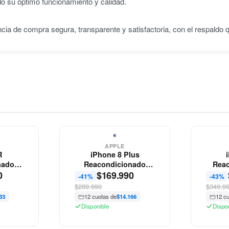
do su óptimo funcionamiento y calidad.
ncia de compra segura, transparente y satisfactoria, con el respaldo
APPLE
R
iPhone 8 Plus
nado
Reacondicionado
Reac
0
$
169.990
Apple
-41%
-43%
$289.990
$349.9
33
12 cuotas de
$14.166
12 c
Disponible
Dispo