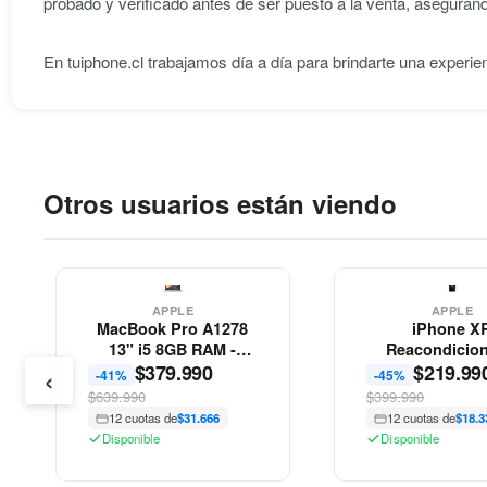
probado y verificado antes de ser puesto a la venta, aseguran
En tuiphone.cl trabajamos día a día para brindarte una experie
Otros usuarios están viendo
APPLE
APPLE
MacBook Pro A1278
iPhone X
13" i5 8GB RAM -
Reacondicio
‹
Reacondicionado -
$
379.990
$
219.99
Apple
-41%
-45%
Apple
$639.990
$399.990
12 cuotas de
$31.666
12 cuotas de
$18.3
Disponible
Disponible