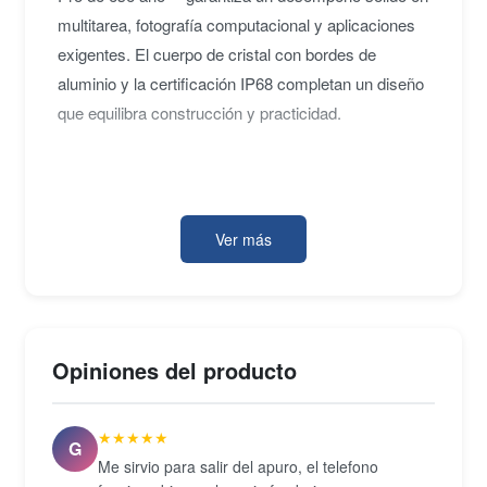
multitarea, fotografía computacional y aplicaciones
exigentes. El cuerpo de cristal con bordes de
aluminio y la certificación IP68 completan un diseño
que equilibra construcción y practicidad.
En fotografía, el iPhone 11 combina un gran angular
f/1.8 con estabilización óptica y un ultra gran angular
Ver más
de 120° con apertura f/2.4, sumando modo
nocturno, Smart HDR e iluminación de Retrato. La
cámara frontal TrueDepth de 12 MP refuerza ese
sistema con Face ID, grabación 4K y la función
Opiniones del producto
Slofies en cámara lenta. Conectividad Wi-Fi 6,
Bluetooth 5.0, NFC y compatibilidad con cargadores
★★★★★
Qi completan sus capacidades.
G
Me sirvio para salir del apuro, el telefono