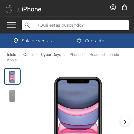
Sala de ventas
Contacto
Inicio
/
Outlet
/
Cyber Days
/
iPhone 11 - Reacondicionado -
Apple