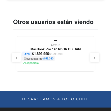
Otros usuarios están viendo
APPLE
 RAM
MacBook Air 13" i5 4GB RAM
$
249.990
$479.990
-48%
‹
›
12 cuotas de
$20.833
Disponible
DESPACHAMOS A TODO CHILE