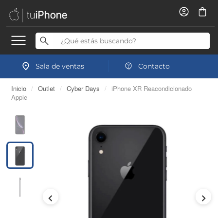
Sala de ventas
Contacto
Inicio
/
Outlet
/
Cyber Days
/
iPhone XR Reacondicionado
Apple