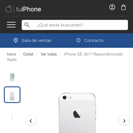
Sala de ventas
Contacto
Inicio
/
Outlet
/
Ver todos
/
iPhone SE 2017 Reacondicionado
Apple