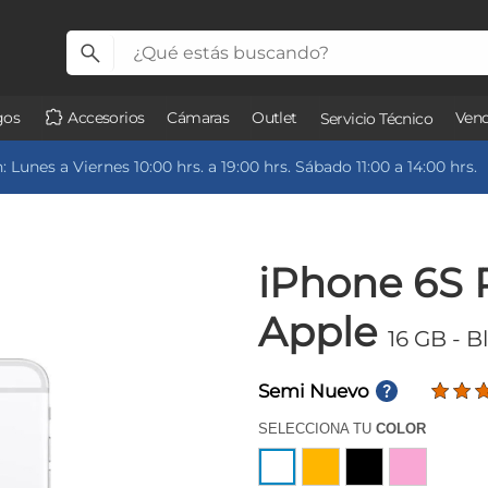
gos
Accesorios
Cámaras
Outlet
Vend
Servicio Técnico
 Lunes a Viernes 10:00 hrs. a 19:00 hrs. Sábado 11:00 a 14:00 hrs.
iPhone 6S 
Apple
16 GB
- B
Semi Nuevo
SELECCIONA TU
COLOR