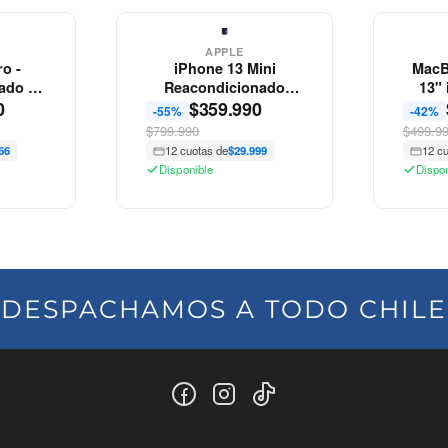
APPLE
o -
iPhone 13 Mini
MacB
ado -
Reacondicionado
13"
0
$
359.990
Apple
-55%
-42%
$799.990
$499.9
66
12 cuotas de
$29.999
12 c
Disponible
Dispo
DESPACHAMOS A TODO CHILE