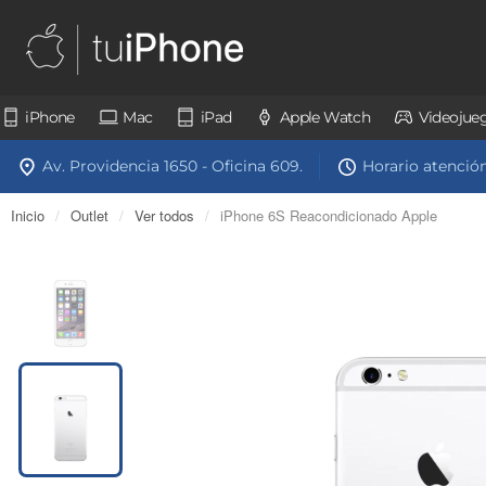
iPhone
Mac
iPad
Apple Watch
Videojue
Av. Providencia 1650 - Oficina 609.
Horario atención:
Inicio
/
Outlet
/
Ver todos
/
iPhone 6S Reacondicionado Apple