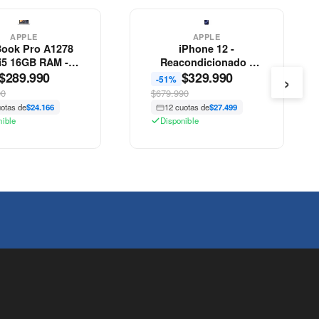
APPLE
APPLE
ook Pro A1278
iPhone 12 -
 i5 16GB RAM -
Reacondicionado -
›
$
Grado B
289.990
$
329.990
Apple
-51%
90
$679.990
uotas de
$24.166
12 cuotas de
$27.499
nible
Disponible