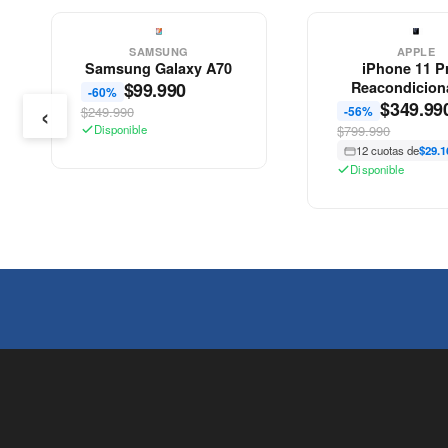
SAMSUNG
APPLE
Samsung Galaxy A70
iPhone 11 Pr
$
99.990
Reacondicion
-60%
‹
$
349.99
Apple
$249.990
-56%
Disponible
$799.990
12 cuotas de
$29.1
Disponible