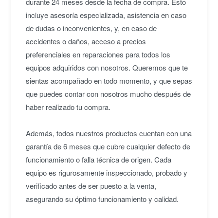
durante 24 meses desde la fecha de compra. Esto
ok.
incluye asesoría especializada, asistencia en caso
Marilyn E.
• hace 2 años
de dudas o inconvenientes, y, en caso de
accidentes o daños, acceso a precios
★★★★★
E
preferenciales en reparaciones para todos los
Muy rica maquina, el precio fenomenal. Se
equipos adquiridos con nosotros. Queremos que te
puede potenciar mucho además si despues
sientas acompañado en todo momento, y que sepas
quieres mejorarlo.
que puedes contar con nosotros mucho después de
Esteban A.
• hace 3 años
haber realizado tu compra.
★★★★★
L
Además, todos nuestros productos cuentan con una
Aunque Paso muchísimo tiempo, este equipo se
garantía de 6 meses que cubre cualquier defecto de
mantiene en excelentes condiciones, tanto en
hardware como en software. El equipo es
funcionamiento o falla técnica de origen. Cada
realmente muy bueno.
equipo es rigurosamente inspeccionado, probado y
Luisa O.
• hace 3 años
verificado antes de ser puesto a la venta,
asegurando su óptimo funcionamiento y calidad.
★★★★★
F