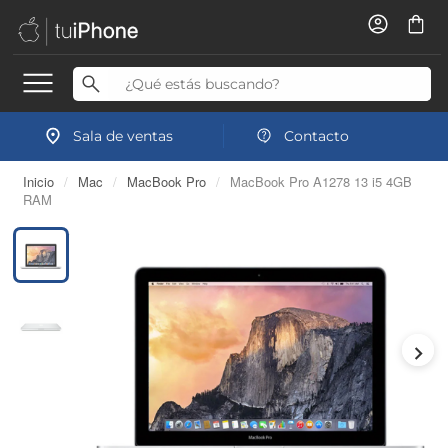
Sala de ventas
Contacto
Inicio
/
Mac
/
MacBook Pro
/
MacBook Pro A1278 13 i5 4GB
RAM