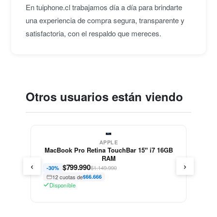
En tuiphone.cl trabajamos día a día para brindarte
Bueno bonito y barato :D
una experiencia de compra segura, transparente y
Francisca D.
• hace 3 años
satisfactoria, con el respaldo que mereces.
★★★★☆
J
Producto de acuerdo a especificaciones técnicas
, ni mas ni menos.
Javier I.
• hace 3 años
Otros usuarios están viendo
★★★★★
K
Este MacBook se considera de las mejores
máquinas que ha sacado Apple, increíble como
APPLE
MacBook Pro Retina TouchBar 15" i7 16GB
con el tiempo sigue teniendo un rendimiento
RAM
impecable. ¿Y lo mejor? Se puede mejorar,
‹
›
$
799.990
$1.149.990
-30%
aumento de RAM, cambio de disco, fácil y
12 cuotas de
$66.666
economico para dejarlo tope de linea. Magnifico.
Disponible
Kike D.
• hace 3 años