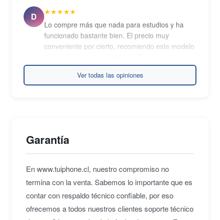
★★★★★
D
Lo compre más que nada para estudios y ha
funcionado bastante bien. El precio muy
conveniente por cierto, recomiendo este modelo
para presupuestos acotados. Fue mi caso y
estoy más que contento.
Ver todas las opiniones
Daniel P.
• hace 2 años
★★★★★
M
Precio calidad, super buen equipo.
Recomendado para poder tener un buen Mac a
Garantía
un precio muy accesible.
Maximiliano M.
• hace 2 años
En www.tuiphone.cl, nuestro compromiso no
termina con la venta. Sabemos lo importante que es
★★★★★
M
contar con respaldo técnico confiable, por eso
No podía creer el precio, pero el equipo llegó y
ofrecemos a todos nuestros clientes soporte técnico
funciona impecable. Le damos uso colegial, todo