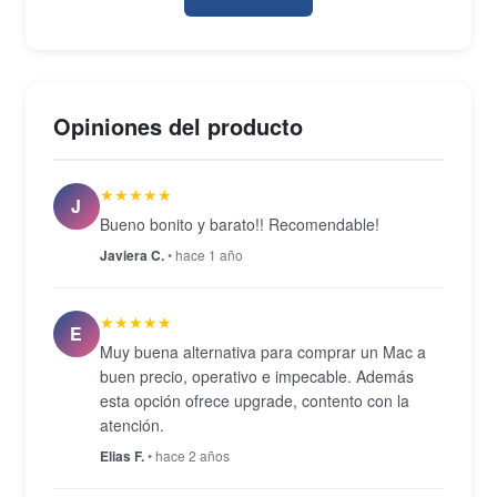
dos puertos USB 3.0, FireWire 800, Gigabit
Ethernet, ranura SDXC y SuperDrive integrado,
características que ya no están presentes en los
MacBook Pro actuales. El teclado retroiluminado de
Opiniones del producto
tamaño completo con sensor de luz ambiental y el
trackpad Multi-Touch con soporte para gestos
★★★★★
multidedo completan una experiencia de uso
J
Bueno bonito y barato!! Recomendable!
coherente con la filosofía de Apple. Se entrega en
condición Seminuevo con cargador MagSafe de 60
Javiera C.
• hace 1 año
W incluido.
★★★★★
E
Muy buena alternativa para comprar un Mac a
buen precio, operativo e impecable. Además
esta opción ofrece upgrade, contento con la
atención.
Elias F.
• hace 2 años